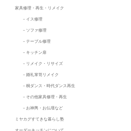
家具修理・再生・リメイク
－イス修理
－ソファ修理
－テーブル修理
－キッチン扉
－リメイク・リサイズ
－婚礼箪笥リメイク
－桐ダンス・時代ダンス再生
－その他家具修理・再生
－お神輿・お仏壇など
ミヤカグすてきな暮らし塾
オーダーキッチンについて