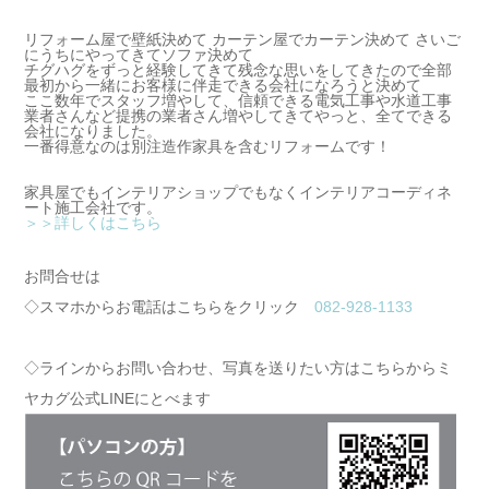
リフォーム屋で壁紙決めて カーテン屋でカーテン決めて さいご
にうちにやってきてソファ決めて
チグハグをずっと経験してきて残念な思いをしてきたので
全部
最初から一緒にお客様に伴走できる会社になろうと決めて
ここ数年でスタッフ増やして、信頼できる電気工事や水道工事
業者さんなど提携の業者さん増やしてきてやっと、全てできる
会社になりました。
一番得意なのは別注造作家具を含むリフォームです！
家具屋でもインテリアショップでもなくインテリアコーディネ
ート施工会社です。
＞＞詳しくはこちら
お問合せは
◇スマホからお電話はこちらをクリック
082-928-1133
◇ラインからお問い合わせ、写真を送りたい方はこちらからミ
ヤカグ公式LINEにとべます