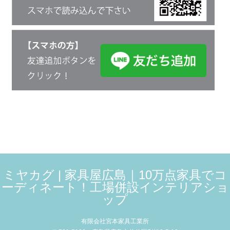
ミヤカグ | 家具屋広島｜10万点家具でコ
ーディネート！工場併設インテリアショ
ップ
有限会社宮本家具工業所