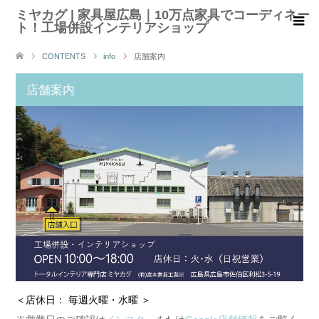
ミヤカグ | 家具屋広島｜10万点家具でコーディネー
ト！工場併設インテリアショップ
CONTENTS
info
店舗案内
店舗案内
＜店休日： 毎週火曜・水曜 ＞