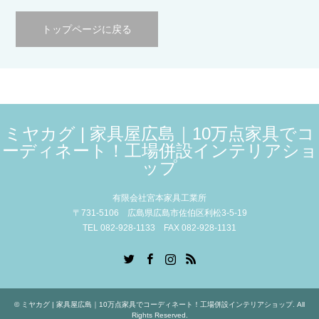
トップページに戻る
ミヤカグ | 家具屋広島｜10万点家具でコ
ーディネート！工場併設インテリアショ
ップ
有限会社宮本家具工業所
〒731-5106 広島県広島市佐伯区利松3-5-19
TEL 082-928-1133 FAX 082-928-1131
Twitter
Facebook
Instagram
RSS
©
ミヤカグ | 家具屋広島｜10万点家具でコーディネート！工場併設インテリアショップ
. All
Rights Reserved.