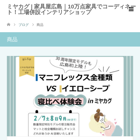
ミヤカグ | 家具屋広島｜10万点家具でコーディネー
ト！工場併設インテリアショップ
ブログ
商品
商品