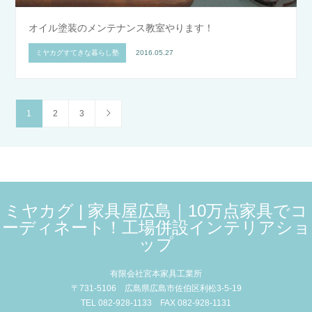
オイル塗装のメンテナンス教室やります！
ミヤカグすてきな暮らし塾
2016.05.27
1
2
3
ミヤカグ | 家具屋広島｜10万点家具でコ
ーディネート！工場併設インテリアショ
ップ
有限会社宮本家具工業所
〒731-5106 広島県広島市佐伯区利松3-5-19
TEL 082-928-1133 FAX 082-928-1131