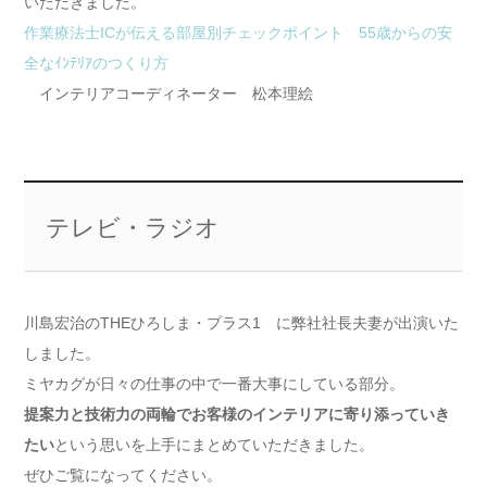
いただきました。
作業療法士ICが伝える部屋別チェックポイント 55歳からの安
全なｲﾝﾃﾘｱのつくり方
インテリアコーディネーター 松本理絵
テレビ・ラジオ
川島宏治のTHEひろしま・プラス1 に弊社社長夫妻が出演いた
しました。
ミヤカグが日々の仕事の中で一番大事にしている部分。
提案力と技術力の両輪でお客様のインテリアに寄り添っていき
たい
という思いを上手にまとめていただきました。
ぜひご覧になってください。