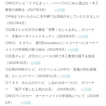
◎RCCテレビ『イマなまっ！』バーバラのごめん遊ばせ！木工
教室の体験を（2017年3月）
>>詳細
◎FMはつかいちさんに生中継でお店紹介をしていただきました
（2017年4月）
◎広島テレビの夕方の番組「突撃！おじゃまめし」のコーナ
ー 木製オーダーメイドキッチン（2015年9月）
>>詳細
◎RCC Ｅタウン 週刊Ennovationというコーナーにオーナー
メイドの学習机の取り組み（2015年9月）
>>詳細
◎広島テレビ 夕方のニュースの枠で木工教室の様子を放送
（2015年10月）
>>詳細
◎広島HOMEテレビ、Jステーションの中の「老舗の売れ筋物
語」というコーナー（2015年11月）
>>詳細
◎ＴＳＳ みんなのテレビ しあわせみーつけた のコーナ
ー 「親子で楽しむ人気のお店」（2015年3月）
>>詳細
◎RCCラジオカー オーナーメイドの学習机について（2015年
2月）
>>詳細