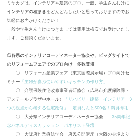
ミヤカグは、インテリアや建築のプロ、一般、学生さんむけに
インテリアの種まき
をどんどんしたいと思っておりますのでお
気軽にお声かけください！
一般や学生さん向けにつきましては費用は格安でお受けいたし
ます。ご相談くださいませ。
◎各県のインテリアコーディネーター協会や、ビッグサイトで
のリフォームフェアでのプロ向け 多数登壇
〇 リフォーム産業フェア（東京国際展示場）プロ向けセ
ミナー
「主婦が喜ぶ使いやすいキッチンの作り方」
〇 介護保険住宅改修事業者研修会（広島市介護保険課・
アステールプラザ中ホール）
「リハビリ・建築・インテリア 3
つの視点から考える住宅改修」 定員なんと500名！満員御礼
〇 大分県インテリアコーディネーター協会
35周年記
念パネルディスカッション パネリスト登壇
〇 大阪府作業療法学会 府民公開講座（大阪の会場より