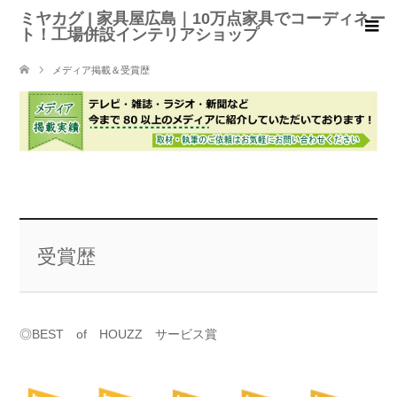
ミヤカグ | 家具屋広島｜10万点家具でコーディネー
ト！工場併設インテリアショップ
メディア掲載＆受賞歴
受賞歴
◎BEST of HOUZZ サービス賞