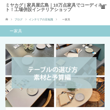
ミヤカグ | 家具屋広島｜10万点家具でコーディネー
ト！工場併設インテリアショップ
ブログ
インテリアの豆知識
ー家具
ー家具