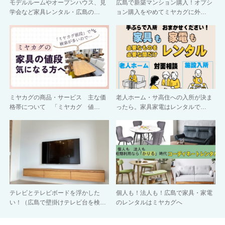
モデルルームやオープンハウス、見
広島で新築マンション購入！オプシ
学会など家具レンタル・広島の…
ョン購入をやめてミヤカグに外…
ミヤカグの商品・サービス 主な価
老人ホーム・サ高住への入所が決ま
格帯について 「ミヤカグ 値…
ったら。家具家電はレンタルで…
テレビとテレビボードを浮かした
個人も！法人も！広島で家具・家電
い！（広島で壁掛けテレビ台を検…
のレンタルはミヤカグへ