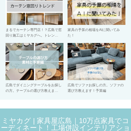
まるでカーテン専門店！？広島で窓
家具の予算の相場をAIに聞いてみ
回り施工はミヤカグへ。トレン…
た！
広島でダイニングテーブルをお探し
広島でソファお探しの方。ソファの
の方。テーブルの選び方教えま…
選び方教えます！予算編
ミヤカグ | 家具屋広島｜10万点家具でコ
ーディネート！工場併設インテリアショ