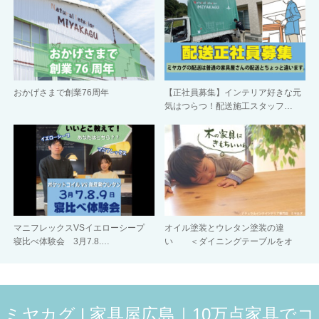
おかげさまで創業76周年
【正社員募集】インテリア好きな元
気はつらつ！配送施工スタッフ…
マニフレックスVSイエローシープ
オイル塗装とウレタン塗装の違
寝比べ体験会 3月7.8.…
い ＜ダイニングテーブルをオ
イ…
ミヤカグ | 家具屋広島｜10万点家具でコ