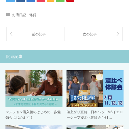
お店日記・雑貨
関連記事
マンション購入後のはじめの一歩勉
値上がり直前！日本ベッドVSイエロ
強会はじめます！
ーシープ寝比べ体験会7月1…