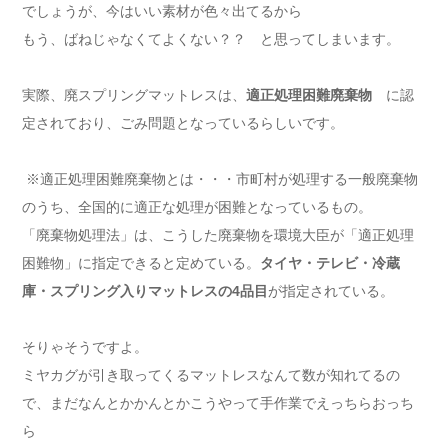
でしょうが、今はいい素材が色々出てるから
もう、ばねじゃなくてよくない？？ と思ってしまいます。
実際、廃スプリングマットレスは、
適正処理困難廃棄物
に認
定されており、ごみ問題となっているらしいです。
※適正処理困難廃棄物とは・・・市町村が処理する一般
廃棄物
のうち、全国的に適正な処理が困難となっているもの。
「
廃棄物処理法
」は、こうした
廃棄物
を環境大臣が「適正処理
困難物」に指定できると定めている。
タイヤ・テレビ・冷蔵
庫・スプリング入りマットレスの4品目
が指定されている。
そりゃそうですよ。
ミヤカグが引き取ってくるマットレスなんて数が知れてるの
で、まだなんとかかんとかこうやって手作業でえっちらおっち
ら