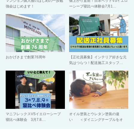
マンション購入後のはじめの一歩勉
値上がり直前！日本ベッドVSイエロ
強会はじめます！
ーシープ寝比べ体験会7月1…
おかげさまで創業76周年
【正社員募集】インテリア好きな元
気はつらつ！配送施工スタッフ…
マニフレックスVSイエローシープ
オイル塗装とウレタン塗装の違
寝比べ体験会 3月7.8.…
い ＜ダイニングテーブルをオ
イ…