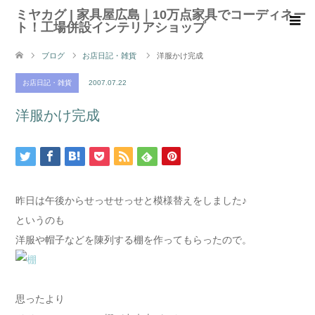
ミヤカグ | 家具屋広島｜10万点家具でコーディネー
ト！工場併設インテリアショップ
ブログ
お店日記・雑貨
洋服かけ完成
お店日記・雑貨
2007.07.22
洋服かけ完成
昨日は午後からせっせせっせと模様替えをしました♪
というのも
洋服や帽子などを陳列する棚を作ってもらったので。
思ったより