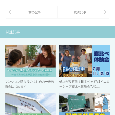
関連記事
マンション購入後のはじめの一歩勉
値上がり直前！日本ベッドVSイエロ
強会はじめます！
ーシープ寝比べ体験会7月1…