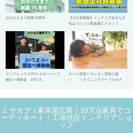
おかげさまで創業76周年
【正社員募集】インテリア好きな元
気はつらつ！配送施工スタッフ…
マニフレックスVSイエローシープ
オイル塗装とウレタン塗装の違
寝比べ体験会 3月7.8.…
い ＜ダイニングテーブルをオ
イ…
ミヤカグ | 家具屋広島｜10万点家具でコ
ーディネート！工場併設インテリアショ
ップ