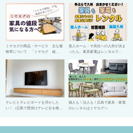
ミヤカグの商品・サービス 主な価
老人ホーム・サ高住への入所が決ま
格帯について 「ミヤカグ 値…
ったら。家具家電はレンタルで…
テレビとテレビボードを浮かした
個人も！法人も！広島で家具・家電
い！（広島で壁掛けテレビ台を検…
のレンタルはミヤカグへ