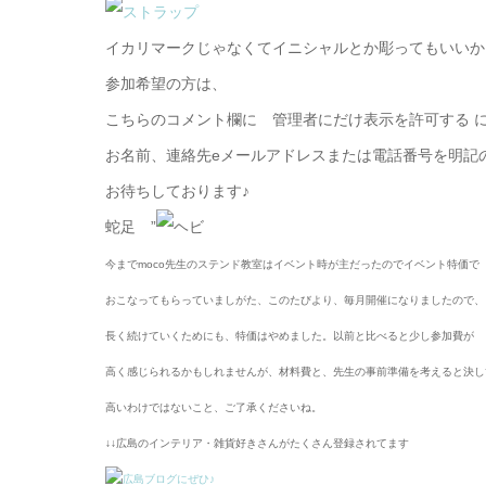
イカリマークじゃなくてイニシャルとか彫ってもいいか
参加希望の方は、
こちらのコメント欄に 管理者にだけ表示を許可する 
お名前、連絡先eメールアドレスまたは電話番号を明記
お待ちしております♪
蛇足 ”
今までmoco先生のステンド教室はイベント時が主だったのでイベント特価で
おこなってもらっていましがた、このたびより、毎月開催になりましたので、
長く続けていくためにも、特価はやめました。以前と比べると少し参加費が
高く感じられるかもしれませんが、材料費と、先生の事前準備を考えると決し
高いわけではないこと、ご了承くださいね。
↓↓広島のインテリア・雑貨好きさんがたくさん登録されてます