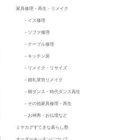
家具修理・再生・リメイク
－イス修理
－ソファ修理
－テーブル修理
－キッチン扉
－リメイク・リサイズ
－婚礼箪笥リメイク
－桐ダンス・時代ダンス再生
－その他家具修理・再生
－お神輿・お仏壇など
ミヤカグすてきな暮らし塾
オーダーキッチンについて