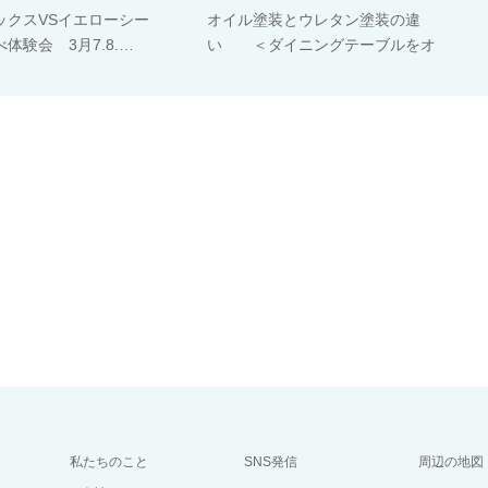
ックスVSイエローシー
オイル塗装とウレタン塗装の違
体験会 3月7.8.…
い ＜ダイニングテーブルをオ
イ…
私たちのこと
SNS発信
周辺の地図