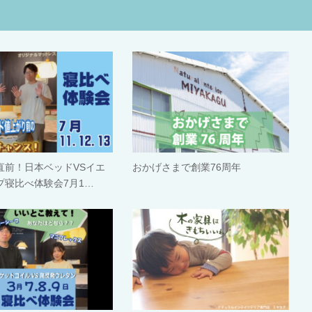
直前！日本ベッドVSイエ
おかげさまで創業76周年
プ寝比べ体験会7月1…