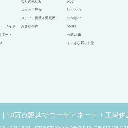
会社のあゆみ
blog
スタッフ紹介
facebook
メディア掲載＆受賞歴
instagram
ーナーメイド
お客様の声
houzz
サポート
公式LINE
ス
すてきな暮らし塾
広島｜10万点家具でコーディネート！工場
業所
〒731-5106 広島県広島市佐伯区利松3-5-19
TEL 082-928-113