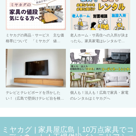
ミヤカグの商品・サービス 主な価
老人ホーム・サ高住への入所が決ま
格帯について 「ミヤカグ 値…
ったら。家具家電はレンタルで…
テレビとテレビボードを浮かした
個人も！法人も！広島で家具・家電
い！（広島で壁掛けテレビ台を検…
のレンタルはミヤカグへ
ミヤカグ | 家具屋広島｜10万点家具でコ