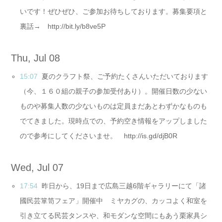
いです！ぜひぜひ、ご参加お待ちしております。募集要項と
裏話→ http://bit.ly/b8ve5P
Thu, Jul 08
15:07
夏のクラフト祭、ご予約たくさんいただいております
（今、１６０組の親子の参加受付あり）。開催日数の少ない
ものや募集人数の少ないものは定員まだあとわずかなものも
でてきました。現時点での、予約空き情報をアップしました
ので参考にしてくださいませ。 http://is.gd/djB0R
Wed, Jul 07
17:54
昨日から、19日まで広島三越6階ギャラリーにて「諸
國民芸箪笥フェア」開催中 ミヤカグの、カッコよく和室を
引き立てる民芸タンスや、和モダンな空間にもあう栗家具シ