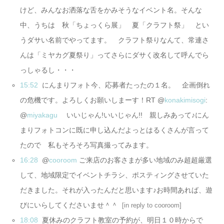
けど、みんなお洒落な舌をかみそうなイベント名。そんな
中、うちは 秋「ちょっくら展」 夏「クラフト祭」 とい
うダサい名前でやってます。 クラフト祭りなんて、常連さ
んは「ミヤカグ夏祭り」ってさらにダサく改名して呼んでら
っしゃるし・・・
15:52
にんまりフォト今、応募者たったの１名。 企画倒れ
の危機です。よろしくお願いしまーす！RT @
konakimisogi
:
@
miyakagu
いいじゃん!いいじゃん!! 親しみあって♪にん
まりフォトコンに既に申し込んだよっとはるくさんが言って
たので 私もそろそろ写真撮ってみます。
16:28
@
cooroom
ご来店のお客さまが多い地域のみ超超厳選
して、地域限定でイベントチラシ、ポスティングさせていた
だきました。それが入ったんだと思います♪お時間あれば、遊
びにいらしてくださいませ＾＾
[
in reply to cooroom
]
18:08
夏休みのクラフト教室の予約が、明日１０時からで