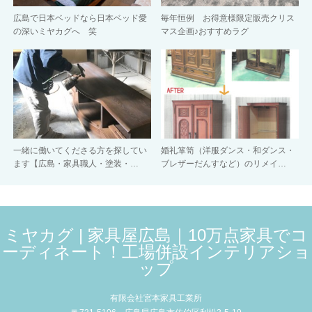
広島で日本ベッドなら日本ベッド愛
毎年恒例 お得意様限定販売クリス
の深いミヤカグへ 笑
マス企画♪おすすめラグ
一緒に働いてくださる方を探してい
婚礼箪笥（洋服ダンス・和ダンス・
ます【広島・家具職人・塗装・…
ブレザーだんすなど）のリメイ…
ミヤカグ | 家具屋広島｜10万点家具でコ
ーディネート！工場併設インテリアショ
ップ
有限会社宮本家具工業所