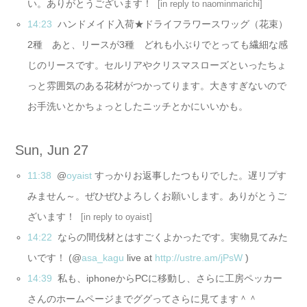
い。ありがとうございます！
[
in reply to naominmarichi
]
14:23
ハンドメイド入荷★ドライフラワースワッグ（花束）
2種 あと、リースが3種 どれも小ぶりでとっても繊細な感
じのリースです。セルリアやクリスマスローズといったちょ
っと雰囲気のある花材がつかってります。大きすぎないので
お手洗いとかちょっとしたニッチとかにいいかも。
Sun, Jun 27
11:38
@
oyaist
すっかりお返事したつもりでした。遅リプす
みません～。ぜひぜひよろしくお願いします。ありがとうご
ざいます！
[
in reply to oyaist
]
14:22
ならの間伐材とはすごくよかったです。実物見てみた
いです！ (@
asa_kagu
live at
http://ustre.am/jPsW
)
14:39
私も、iphoneからPCに移動し、さらに工房ペッカー
さんのホームページまでググってさらに見てます＾＾