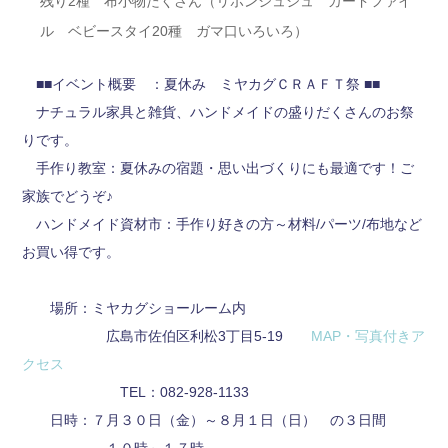
残り2種 布小物たくさん（リボンシュシュ カードファイ
ル ベビースタイ20種 ガマ口いろいろ）
■■イベント概要 ：夏休み ミヤカグＣＲＡＦＴ祭 ■■
ナチュラル家具と雑貨、ハンドメイドの盛りだくさんのお祭
りです。
手作り教室：夏休みの宿題・思い出づくりにも最適です！ご
家族でどうぞ♪
ハンドメイド資材市：手作り好きの方～材料/パーツ/布地など
お買い得です。
場所：ミヤカグショールーム内
広島市佐伯区利松3丁目5-19
MAP・写真付きア
クセス
TEL：082-928-1133
日時：７月３０日（金）～８月１日（日） の３日間
１０時～１７時