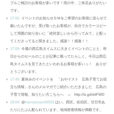
ブルご検討のお客様が多いです！雨の中、ご来店ありがたい
です。
17:01
イベントのお知らせＤＭをご希望のお客様に送らせて
戴いたんですが、受け取ったお客様が、自分でカラーコピー
して周囲の知り合いに「絶対楽しいから行ってみて」と配っ
てくださってると聞きました。感謝！！感激！！
17:09
今週の西広島タイムスに大きくイベントのことと、昨
日からのセールのことが記事に載ってたらしく、今日は西広
島タイムスを見てきたといわれるお客様が多いっ！ ありが
とうございます。
17:43
夏休みのイベントを 「おやイスト 広島子育てお役
立ち情報」さんのメルマガでご紹介いただきました 広島の
子育て情報、知りたい方こちらへ → http://is.gd/ddFWD
18:04
@
marutamachi6023
はい。西区、佐伯区、廿日市あ
たりにたぶん配られています。地域密着情報が満載です。