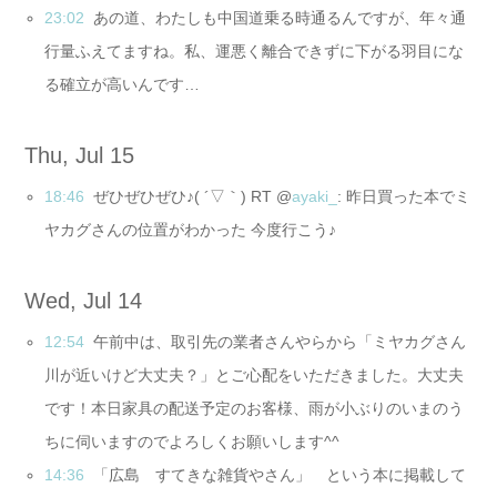
23:02
あの道、わたしも中国道乗る時通るんですが、年々通
行量ふえてますね。私、運悪く離合できずに下がる羽目にな
る確立が高いんです…
Thu, Jul 15
18:46
ぜひぜひぜひ♪( ´▽｀) RT @
ayaki_
: 昨日買った本でミ
ヤカグさんの位置がわかった 今度行こう♪
Wed, Jul 14
12:54
午前中は、取引先の業者さんやらから「ミヤカグさん
川が近いけど大丈夫？」とご心配をいただきました。大丈夫
です！本日家具の配送予定のお客様、雨が小ぶりのいまのう
ちに伺いますのでよろしくお願いします^^
14:36
「広島 すてきな雑貨やさん」 という本に掲載して