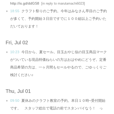
http://is.gd/ddGS8
[
in reply to marutamachi6023
]
18:55
クラフト祭りのご予約。今年はみなさん早目のご予約
が多くて、予約開始３日目ですでに１００組以上ご予約いた
だいております！
Fri, Jul 02
10:23
今日から、夏セール。目玉おやじ似の目玉商品マーク
がついている現品特価ねらいの方はおはやめにどうぞ。定番
商品希望の方は、一ヶ月間もセールやるので、ごゆっくりご
検討ください♪
Thu, Jul 01
09:50
夏休みのクラフト教室の予約。本日１０時~受付開始
です。 スタッフ総出で電話の前でスタンバイなう！ っ