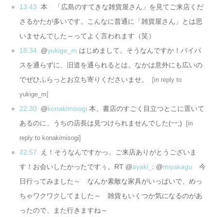
13:43
本 「広島のすてきな雑貨屋さん」を見てご来店くだ
さるかたが多いです。こんなに普通に「雑貨屋さん」とは思
いませんでした～ってよく言われます（笑）
18:34
@
yukige_m
はじめまして。そうなんですか！バイパ
スを通らずに、旧道を通られるとは。なかは意外にも広いの
でぜひふらっとお立ち寄りくださいませ。
[
in reply to
yukige_m
]
22:30
@
konakimisogi
本、書店のすごく目立つとこに置いて
あるのに、うちの店長は見つけられませんでした(ｰｰ;)
[
in
reply to konakimisogi
]
22:57
え！そうなんですかっ。ご来店ありがとうございま
す！お会いしたかったですぅ。RT @
ayaki_
: @
miyakagu
今
日行ってみました～ なんか素敵な家具がいっぱいで、めっ
ちゃワクワクしてました～ 雑貨もいくつか気になるのがあ
ったので、また行きますね～