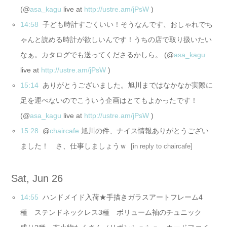
(@
asa_kagu
live at
http://ustre.am/jPsW
)
14:58
子ども時計すごくいい！そうなんです、おしゃれでち
ゃんと読める時計が欲しいんです！うちの店で取り扱いたい
なぁ。カタログでも送ってくださるかしら。 (@
asa_kagu
live at
http://ustre.am/jPsW
)
15:14
ありがとうございました。旭川まではなかなか実際に
足を運べないのでこういう企画はとてもよかったです！
(@
asa_kagu
live at
http://ustre.am/jPsW
)
15:28
@
chaircafe
旭川の件、ナイス情報ありがとうござい
ました！ さ、仕事しましょうｗ
[
in reply to chaircafe
]
Sat, Jun 26
14:55
ハンドメイド入荷★手描きガラスアートフレーム4
種 ステンドネックレス3種 ボリューム袖のチュニック