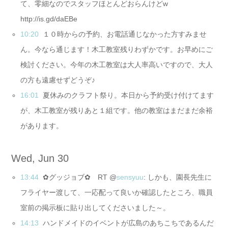
て、零細なのでスタッフほとんどおらんけどw
http://is.gd/daEBe
10:20
１０時からの予約、お電話通じなかった方すみませ
ん。今なら通じます！木工教室残りわずかです。お早めにご
検討ください。今年の木工教室は大人率高いですので、大人
の方も遠慮せずどうぞ♪
16:01
夏休みのクラフト祭り。本日から予約受け付けてます
が、木工教室が残りあと１組です。他の教室はまだまだ余裕
があります。
Wed, Jun 30
13:44
✿グッジョブ✿ RT @
sensyuu
: しかも、園長先生に
フライヤー渡して、一応配って良いか確認したところ、職員
室前の掲示板に貼り出してくださいました～。
14:13
ハンドメイドのイベントが広島のあちこちであるんだ