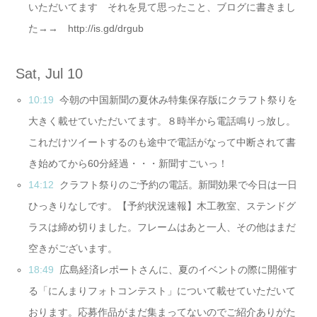
いただいてます それを見て思ったこと、ブログに書きまし
た→→ http://is.gd/drgub
Sat, Jul 10
10:19
今朝の中国新聞の夏休み特集保存版にクラフト祭りを
大きく載せていただいてます。８時半から電話鳴りっ放し。
これだけツイートするのも途中で電話がなって中断されて書
き始めてから60分経過・・・新聞すごいっ！
14:12
クラフト祭りのご予約の電話。新聞効果で今日は一日
ひっきりなしです。【予約状況速報】木工教室、ステンドグ
ラスは締め切りました。フレームはあと一人、その他はまだ
空きがございます。
18:49
広島経済レポートさんに、夏のイベントの際に開催す
る「にんまりフォトコンテスト」について載せていただいて
おります。応募作品がまだ集まってないのでご紹介ありがた