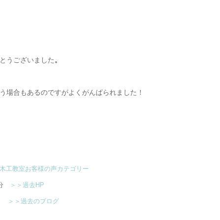
とうございました
。
場合もあるのですがよくがんばられました！
木工教室お客様の声カテゴリー
族分
＞＞過去HP
族分
＞＞過去のブログ