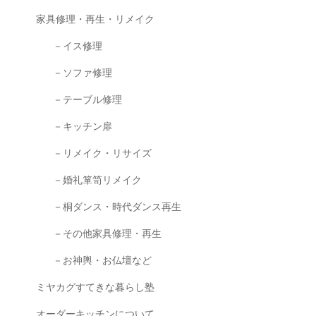
家具修理・再生・リメイク
－イス修理
－ソファ修理
－テーブル修理
－キッチン扉
－リメイク・リサイズ
－婚礼箪笥リメイク
－桐ダンス・時代ダンス再生
－その他家具修理・再生
－お神輿・お仏壇など
ミヤカグすてきな暮らし塾
オーダーキッチンについて