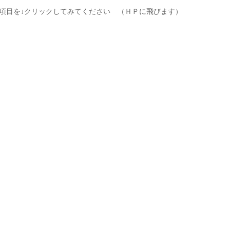
る項目を↓クリックしてみてください （ＨＰに飛びます）