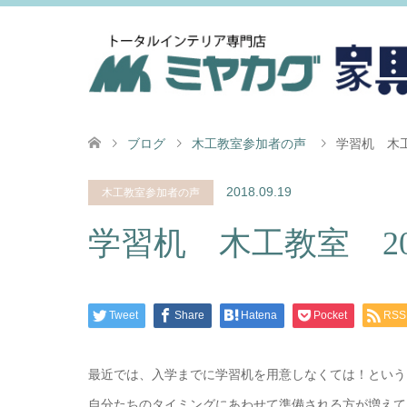
ブログ
木工教室参加者の声
学習机 木工
2018.09.19
木工教室参加者の声
学習机 木工教室 20
Tweet
Share
Hatena
Pocket
RSS
最近では、入学までに学習机を用意しなくては！という
自分たちのタイミングにあわせて準備される方が増えて