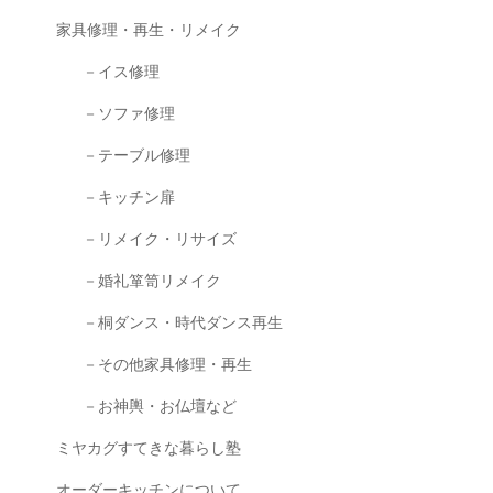
家具修理・再生・リメイク
－イス修理
－ソファ修理
－テーブル修理
－キッチン扉
－リメイク・リサイズ
－婚礼箪笥リメイク
－桐ダンス・時代ダンス再生
－その他家具修理・再生
－お神輿・お仏壇など
ミヤカグすてきな暮らし塾
オーダーキッチンについて