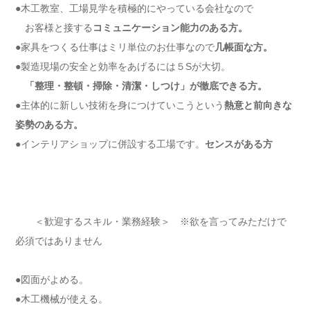
●木工教室、工場見学を積極的にやっている会社なので
お客様と接する
コミュニケーション能力のある方。
●家具をつくる仕事はミリ単位のお仕事なので
几帳面な方。
●製造現場の安全と効率をあげるには５Sが大切。
「整理・整頓・掃除・清潔・しつけ」が徹底できる方。
●主体的に新しい技術を身につけていこうという
熱意と前向きな
姿勢のある方。
●インテリアショップに併設する工場です。
センスがある方
＜歓迎するスキル・業務経験＞ ※欲を言ってみただけで
必須ではありません
●図面がよめる。
●木工機械が使える。