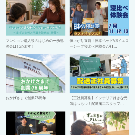
マンション購入後のはじめの一歩勉
値上がり直前！日本ベッドVSイエロ
強会はじめます！
ーシープ寝比べ体験会7月1…
おかげさまで創業76周年
【正社員募集】インテリア好きな元
気はつらつ！配送施工スタッフ…