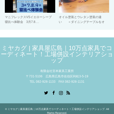
マニフレックスVSイエローシープ
オイル塗装とウレタン塗装の違
寝比べ体験会 3月7.8.…
い ＜ダイニングテーブルをオ
イ…
ミヤカグ | 家具屋広島｜10万点家具でコ
ーディネート！工場併設インテリアショ
ップ
有限会社宮本家具工業所
〒731-5106 広島県広島市佐伯区利松3-5-19
TEL 082-928-1133 FAX 082-928-1131
Twitter
Facebook
Instagram
RSS
©
ミヤカグ | 家具屋広島｜10万点家具でコーディネート！工場併設インテリアショップ
. All
Rights Reserved.