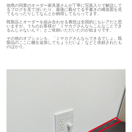
他県の同業のオーダー家具屋さんが丁寧に写真入りで解説して
るブログを見て頂いたり、最後に載せてる手書きの構造図を見
てもらったりしてなんとか納得してもらってます。
既製品とオーダーを組み合わせる裏技は全国的にもレアだと思
いますが、うちのお客様が「ミヤカグさんならこんなことでき
るんじゃないん？」とご依頼いただいたのが始まりです。
その他のオプションも、「ミヤカグさんならできるでしょ。既
製品のここに棚を追加してちょうだいよ」などと依頼されたも
のばかり。