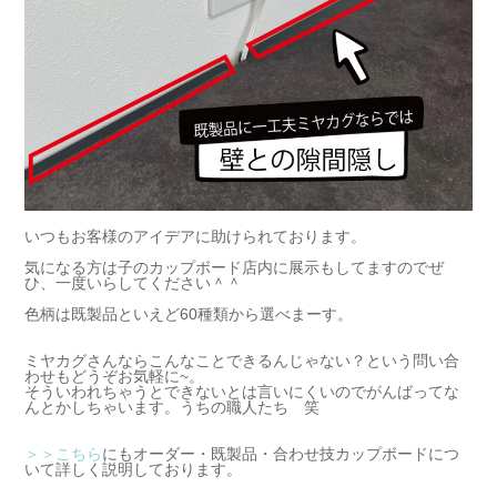
いつもお客様のアイデアに助けられております。
気になる方は子のカップボード店内に展示もしてますのでぜ
ひ、一度いらしてください＾＾
色柄は既製品といえど60種類から選べまーす。
ミヤカグさんならこんなことできるんじゃない？という問い合
わせもどうぞお気軽に~。
そういわれちゃうとできないとは言いにくいのでがんばってな
んとかしちゃいます。うちの職人たち 笑
＞＞こちら
にもオーダー・既製品・合わせ技カップボードにつ
いて詳しく説明しております。