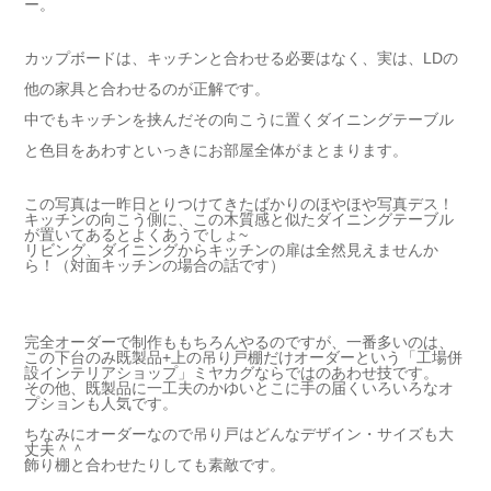
ー。
カップボードは、キッチンと合わせる必要はなく、実は、LDの
他の家具と合わせるのが正解です。
中でもキッチンを挟んだその向こうに置くダイニングテーブル
と色目をあわすといっきにお部屋全体がまとまります。
この写真は一昨日とりつけてきたばかりのほやほや写真デス！
キッチンの向こう側に、この木質感と似たダイニングテーブル
が置いてあるとよくあうでしょ~
リビング、ダイニングからキッチンの扉は全然見えませんか
ら！（対面キッチンの場合の話です）
完全オーダーで制作ももちろんやるのですが、一番多いのは、
この下台のみ既製品+上の吊り戸棚だけオーダーという「工場併
設インテリアショップ」ミヤカグならではのあわせ技です。
その他、既製品に一工夫のかゆいとこに手の届くいろいろなオ
プションも人気です。
ちなみにオーダーなので吊り戸はどんなデザイン・サイズも大
丈夫＾＾
飾り棚と合わせたりしても素敵です。