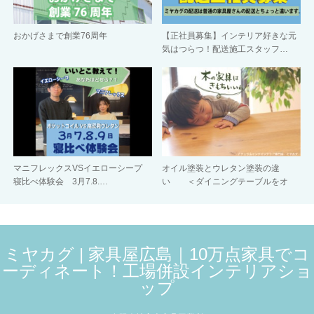
おかげさまで創業76周年
【正社員募集】インテリア好きな元
気はつらつ！配送施工スタッフ…
マニフレックスVSイエローシープ
オイル塗装とウレタン塗装の違
寝比べ体験会 3月7.8.…
い ＜ダイニングテーブルをオ
イ…
ミヤカグ | 家具屋広島｜10万点家具でコ
ーディネート！工場併設インテリアショ
ップ