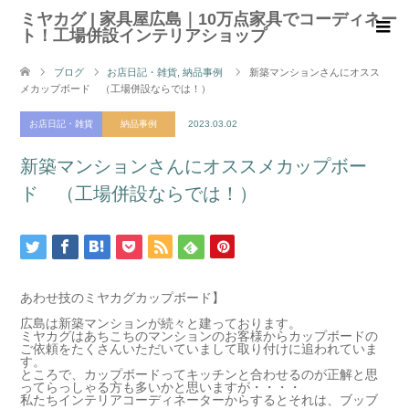
ミヤカグ | 家具屋広島｜10万点家具でコーディネー
ト！工場併設インテリアショップ
ブログ
お店日記・雑貨
,
納品事例
新築マンションさんにオスス
メカップボード （工場併設ならでは！）
お店日記・雑貨
納品事例
2023.03.02
新築マンションさんにオススメカップボー
ド （工場併設ならでは！）
あわせ技のミヤカグカップボード】
広島は新築マンションが続々と建っております。
ミヤカグはあちこちのマンションのお客様からカップボードの
ご依頼をたくさんいただいていまして取り付けに追われていま
す。
ところで、カップボードってキッチンと合わせるのが正解と思
ってらっしゃる方も多いかと思いますが・・・・
私たちインテリアコーディネーターからするとそれは、ブッブ