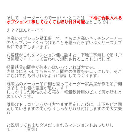
そして、オーダーなので一番いいところは、
下地に合板入れる
オプション工事してなくても取り付け可能
なところです。
え？？ほんと~~？？
お高いオプション壁工事して、さらにお高いキッチンメーカー
のカップボードくっつけることを思ったらずいぶんリーズナブ
ルにできてしまいます。
お客様がこれをマンション側に話すと「下地工事無しで吊り戸
は無理です！」って言われて混乱されることもしばしば。
軽量鉄骨の間柱が何本かはいっていれば大丈夫。
内覧会に入らせてもらって、間柱の位置をチェックして、そこ
にむけて打ち付けれるように設計してつくります。
既製品のメーカー吊戸棚と違ってオーダー家具屋が作る吊戸棚
はそもそも箱の強度が違います！
しっかりした剛性のある箱を、軽量鉄骨用のビスで何か所もと
めていきます。
引掛けドッコというやり方でまず固定した後に、上下をビス固
定していきますのでかなりしっかり取り付けしますので大丈夫
♪♪
と説明してもまだダメだしされるマンションもあったりし
て・・・（苦笑）