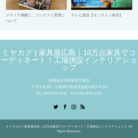
メディア掲載と、コンテスト受賞に
テレビ放送【オンライン来店】
ついて
ミヤカグ | 家具屋広島｜10万点家具でコ
ーディネート！工場併設インテリアショ
ップ
有限会社宮本家具工業所
〒731-5106 広島県広島市佐伯区利松3-5-19
TEL 082-928-1133 FAX 082-928-1131
Twitter
Facebook
Instagram
RSS
©
ミヤカグ | 家具屋広島｜10万点家具でコーディネート！工場併設インテリアショップ
. All
Rights Reserved.