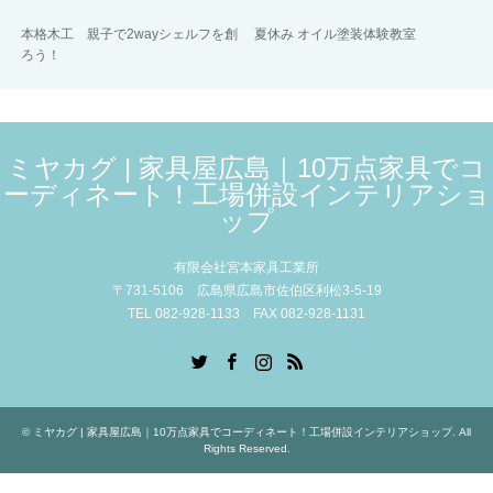
本格木工 親子で2wayシェルフを創
夏休み オイル塗装体験教室
ろう！
ミヤカグ | 家具屋広島｜10万点家具でコ
ーディネート！工場併設インテリアショ
ップ
有限会社宮本家具工業所
〒731-5106 広島県広島市佐伯区利松3-5-19
TEL 082-928-1133 FAX 082-928-1131
Twitter
Facebook
Instagram
RSS
©
ミヤカグ | 家具屋広島｜10万点家具でコーディネート！工場併設インテリアショップ
. All
Rights Reserved.