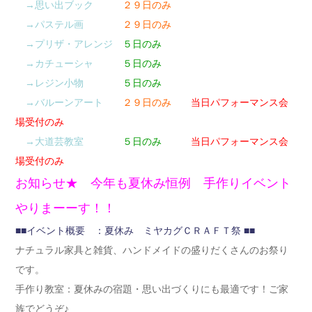
→思い出ブック
２９日のみ
→パステル画
２９日のみ
→プリザ・アレンジ
５日のみ
→カチューシャ
５日のみ
→レジン小物
５日のみ
→バルーンアート
２９日のみ
当日パフォーマンス会
場受付のみ
→大道芸教室
５日のみ
当日パフォーマンス会
場受付のみ
お知らせ★ 今年も夏休み恒例 手作りイベント
やりまーーす！！
■■イベント概要 ：夏休み ミヤカグＣＲＡＦＴ祭 ■■
ナチュラル家具と雑貨、ハンドメイドの盛りだくさんのお祭り
です。
手作り教室：夏休みの宿題・思い出づくりにも最適です！ご家
族でどうぞ♪