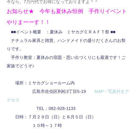
今なら、7万円代でお得になっておりますよ＾＾
お知らせ★ 今年も夏休み恒例 手作りイベント
やりまーーす！！
■■イベント概要 ：夏休み ミヤカグＣＲＡＦＴ祭 ■■
ナチュラル家具と雑貨、ハンドメイドの盛りだくさんのお祭
りです。
手作り教室：夏休みの宿題・思い出づくりにも最適です！ご
家族でどうぞ♪
場所：ミヤカグショールーム内
広島市佐伯区利松3丁目5-19
MAP・写真付きア
クセス
TEL：082-928-1133
日時：７月２９日（日）と８月５日（日）
１０時～１７時