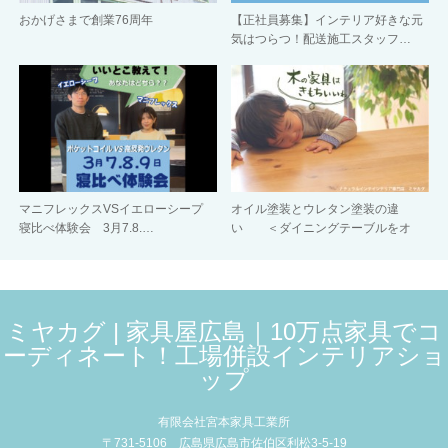
おかげさまで創業76周年
【正社員募集】インテリア好きな元
気はつらつ！配送施工スタッフ…
マニフレックスVSイエローシープ
オイル塗装とウレタン塗装の違
寝比べ体験会 3月7.8.…
い ＜ダイニングテーブルをオ
イ…
ミヤカグ | 家具屋広島｜10万点家具でコ
ーディネート！工場併設インテリアショ
ップ
有限会社宮本家具工業所
〒731-5106 広島県広島市佐伯区利松3-5-19