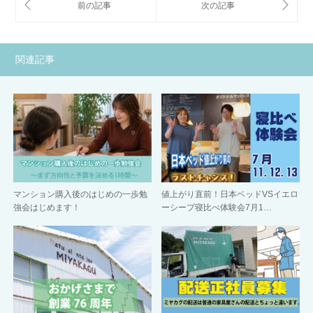
関連記事
マンション購入後のはじめの一歩勉
値上がり直前！日本ベッドVSイエロ
強会はじめます！
ーシープ寝比べ体験会7月1…