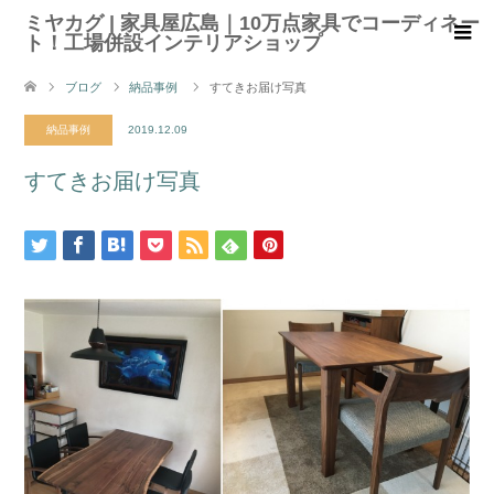
ミヤカグ | 家具屋広島｜10万点家具でコーディネー
ト！工場併設インテリアショップ
ブログ
納品事例
すてきお届け写真
納品事例
2019.12.09
すてきお届け写真