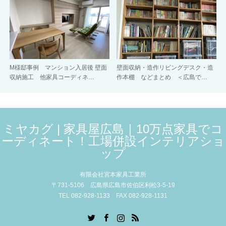
M様邸事例 マンション入居後 壁面
壁面収納・造作リビングデスク・造
収納施工 他家具コーディネ…
作本棚 などまとめ ＜広島で…
ミヤカグ | 家具屋広島｜10万点家具でコ
ーディネート！工場併設インテリアショ
ップ
有限会社宮本家具工業所
〒731-5106 広島県広島市佐伯区利松3-5-19
TEL 082-928-1133 FAX 082-928-1131
Twitter
Facebook
Instagram
RSS