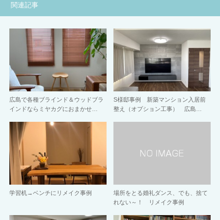
関連記事
広島で各種ブラインド＆ウッドブラ
S様邸事例 新築マンション入居前
インドならミヤカグにおまかせ…
整え（オプション工事） 広島…
学習机→ベンチにリメイク事例
場所をとる婚礼ダンス、でも、捨て
れない～！ リメイク事例