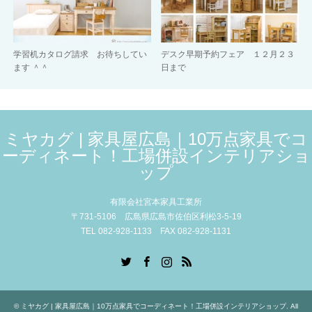
学習机カタログ請求 お待ちしてい
デスク早期予約フェア １２月２３
ます ＾＾
日まで
ミヤカグ | 家具屋広島｜10万点家具でコ
ーディネート！工場併設インテリアショ
ップ
有限会社宮本家具工業所
〒731-5106 広島県広島市佐伯区利松3-5-19
TEL 082-928-1133 FAX 082-928-1131
Twitter
Facebook
Instagram
RSS
©
ミヤカグ | 家具屋広島｜10万点家具でコーディネート！工場併設インテリアショップ
. All