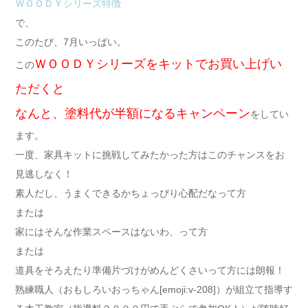
ＷＯＯＤＹシリーズ特徴
で、
このたび、7月いっぱい。
ＷＯＯＤＹシリーズをキットでお買い上げい
この
ただくと
なんと、塗料代が半額になるキャンペーン
をしてい
ます。
一度、家具キットに挑戦してみたかった方はこのチャンスをお
見逃しなく！
素人だし、うまくできるかちょっぴり心配だなって方
または
家にはそんな作業スペースはないわ、って方
または
道具をそろえたり準備片づけがめんどくさいって方には朗報！
熟練職人（おもしろいおっちゃん[emoji:v-208]）が組立て指導す