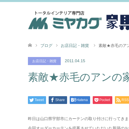
ブログ
お店日記・雑貨
素敵★赤毛のア
2011.04.15
お店日記・雑貨
素敵★赤毛のアンの
Tweet
Share
Hatena
Pocket
RSS
昨日は山口県宇部市にカーテンの取り付けに行ってきま
今回オーダーカーテンを提案させていただいた新築のお