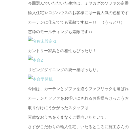
今回選んでいただいた生地は、ミヤカグのソファの定番
輸入住宅やログハウスのお客様には一番人気の色柄です
カーテンに仕立てても素敵ですね～♪♪ （うっとり）
窓枠のモールティングも素敵です↓↓
カントリー家具との相性もぴったり！
リビングダイニングの統一感ばっちり。
今回は、カーテンとソファを違うファブリックを選ばれ
カーテンとソファをお揃いにされるお客様もけっこうお
取り付けにうかがったスタッフは
素敵なおうちをくまなくご案内いただいて、
さすがこだわりの輸入住宅、いたるところに施主さんの