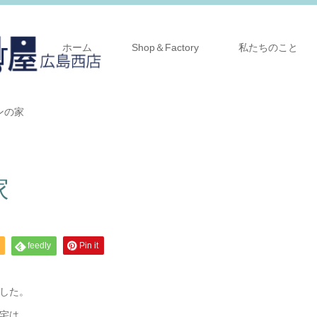
ホーム
Shop＆Factory
私たちのこと
ンの家
家
feedly
Pin it
した。
宅は