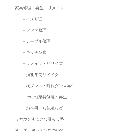
家具修理・再生・リメイク
－イス修理
－ソファ修理
－テーブル修理
－キッチン扉
－リメイク・リサイズ
－婚礼箪笥リメイク
－桐ダンス・時代ダンス再生
－その他家具修理・再生
－お神輿・お仏壇など
ミヤカグすてきな暮らし塾
オーダーキッチンについて