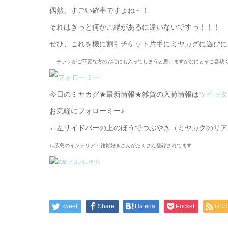
偶然、すごい確率ですよね～！
それはきっと何かご縁があるに違いないですっ！！！
ぜひ、これを機に割引チケット片手にミヤカグに遊びに
チラシがご不要な方のお宅にも入ってしまうと思いますがなにとぞご容赦
今日のミヤカグ★最新情報★雑貨の入荷情報は
ツイッタ
お気軽にフォローミー♪
←左サイドバーの上のほうでつぶやき（ミヤカグのリア
↓↓広島のインテリア・雑貨好きさんがたくさん登録されてます
Tweet
Share
Hatena
Pocket
RSS