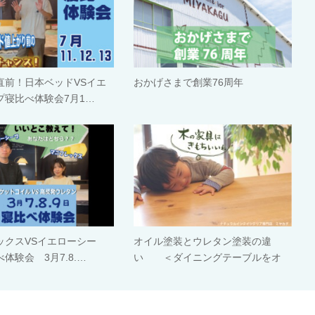
直前！日本ベッドVSイエ
おかげさまで創業76周年
プ寝比べ体験会7月1…
ックスVSイエローシー
オイル塗装とウレタン塗装の違
体験会 3月7.8.…
い ＜ダイニングテーブルをオ
イ…