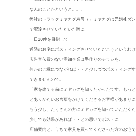
なんのことかというと。。。
弊社のトラックミヤカグ寿号（←ミヤカグは元婚礼ダン
で配達させていただいた際に
一日10件を目指して
近隣のお宅にポスティングさせていただこうというわけ
広告宣伝費のない零細企業は手作りのチラシを、
何かのご縁につながれば・・と少しづつポスティングす
できませんので。
「家を建てる前にミヤカグを知りたかったです。もっと
とありがたいお言葉をかけてくださるお客様があまりに
もう少し、たくさんの方にミヤカグを知っていただくた
少しでも効果があれば・・との思いでポストに
店舗案内と、うちで家具を買ってくださった方のお宅で