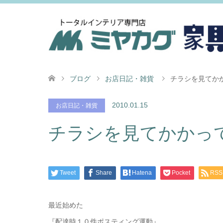
ブログ
お店日記・雑貨
チラシを見てか
2010.01.15
お店日記・雑貨
チラシを見てかかっ
Tweet
Share
Hatena
Pocket
RSS
最近始めた
『配達時１０件ポスティング運動』