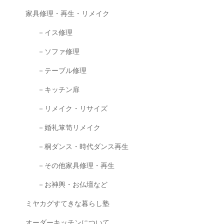
家具修理・再生・リメイク
－イス修理
－ソファ修理
－テーブル修理
－キッチン扉
－リメイク・リサイズ
－婚礼箪笥リメイク
－桐ダンス・時代ダンス再生
－その他家具修理・再生
－お神輿・お仏壇など
ミヤカグすてきな暮らし塾
オーダーキッチンについて