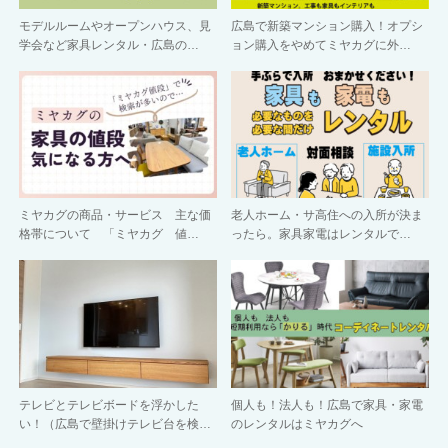
モデルルームやオープンハウス、見
広島で新築マンション購入！オプシ
学会など家具レンタル・広島の…
ョン購入をやめてミヤカグに外…
ミヤカグの商品・サービス 主な価
老人ホーム・サ高住への入所が決ま
格帯について 「ミヤカグ 値…
ったら。家具家電はレンタルで…
テレビとテレビボードを浮かした
個人も！法人も！広島で家具・家電
い！（広島で壁掛けテレビ台を検…
のレンタルはミヤカグへ