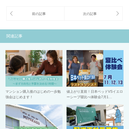
関連記事
マンション購入後のはじめの一歩勉
値上がり直前！日本ベッドVSイエロ
強会はじめます！
ーシープ寝比べ体験会7月1…