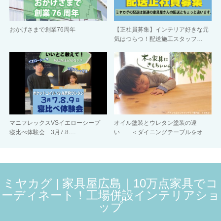
おかげさまで創業76周年
【正社員募集】インテリア好きな元
気はつらつ！配送施工スタッフ…
マニフレックスVSイエローシープ
オイル塗装とウレタン塗装の違
寝比べ体験会 3月7.8.…
い ＜ダイニングテーブルをオ
イ…
ミヤカグ | 家具屋広島｜10万点家具でコ
ーディネート！工場併設インテリアショ
ップ