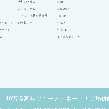
会社のあゆみ
blog
スタッフ紹介
facebook
メディア掲載＆受賞歴
instagram
ーナーメイド
お客様の声
houzz
サポート
公式LINE
ス
すてきな暮らし塾
広島｜10万点家具でコーディネート！工場