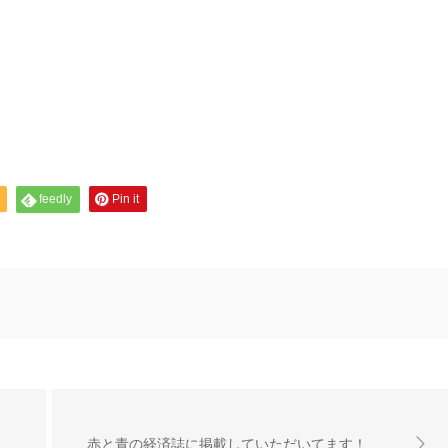
feedly
Pin it
赤と青の経済誌に掲載していただいてます！