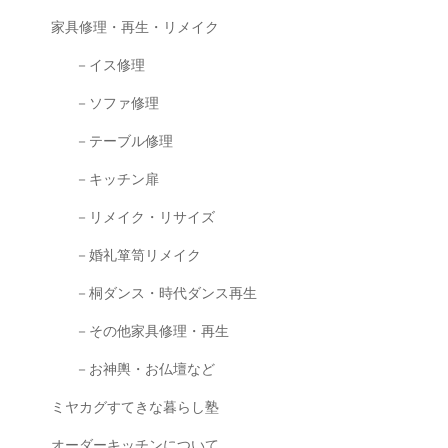
家具修理・再生・リメイク
－イス修理
－ソファ修理
－テーブル修理
－キッチン扉
－リメイク・リサイズ
－婚礼箪笥リメイク
－桐ダンス・時代ダンス再生
－その他家具修理・再生
－お神輿・お仏壇など
ミヤカグすてきな暮らし塾
オーダーキッチンについて