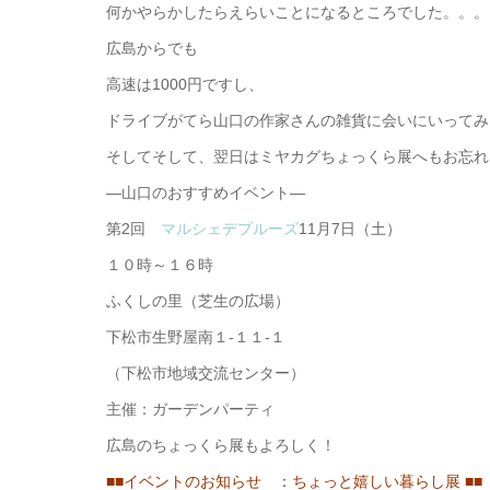
何かやらかしたらえらいことになるところでした。。。
広島からでも
高速は1000円ですし、
ドライブがてら山口の作家さんの雑貨に会いにいってみ
そしてそして、翌日はミヤカグちょっくら展へもお忘れ
—山口のおすすめイベント—
第2回
マルシェデプルーズ
11月7日（土）
１０時～１６時
ふくしの里（芝生の広場）
下松市生野屋南１-１１-１
（下松市地域交流センター）
主催：ガーデンパーティ
広島のちょっくら展もよろしく！
■■イベントのお知らせ ：ちょっと嬉しい暮らし展