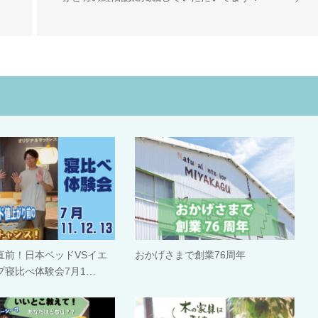
直前！日本ベッドVSイエ
おかげさまで創業76周年
プ寝比べ体験会7月1…