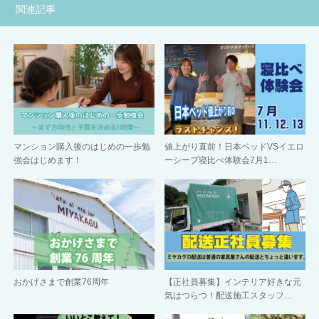
関連記事
マンション購入後のはじめの一歩勉
値上がり直前！日本ベッドVSイエロ
強会はじめます！
ーシープ寝比べ体験会7月1…
おかげさまで創業76周年
【正社員募集】インテリア好きな元
気はつらつ！配送施工スタッフ…