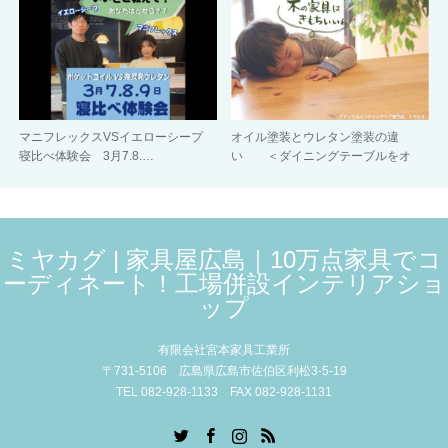
マニフレックスVSイエローシープ
オイル塗装とウレタン塗装の違
寝比べ体験会 3月7.8.…
い ＜ダイニングテーブルをオ
イ…
ミヤカグ | 家具屋広島｜10万点家具でコ
ーディネート！工場併設インテリアショ
ップ
有限会社宮本家具工業所
〒731-5106 広島県広島市佐伯区利松3-5-19
TEL 082-928-1133 FAX 082-928-1131
Twitter
Facebook
Instagram
RSS