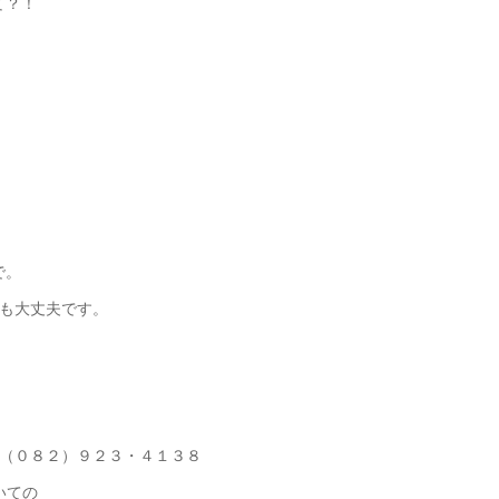
て？！
で。
も大丈夫です。
（０８２）９２３・４１３８
いての