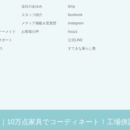
会社のあゆみ
blog
スタッフ紹介
facebook
メディア掲載＆受賞歴
instagram
ーナーメイド
お客様の声
houzz
サポート
公式LINE
ス
すてきな暮らし塾
広島｜10万点家具でコーディネート！工場