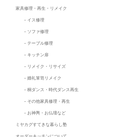
家具修理・再生・リメイク
－イス修理
－ソファ修理
－テーブル修理
－キッチン扉
－リメイク・リサイズ
－婚礼箪笥リメイク
－桐ダンス・時代ダンス再生
－その他家具修理・再生
－お神輿・お仏壇など
ミヤカグすてきな暮らし塾
オーダーキッチンについて