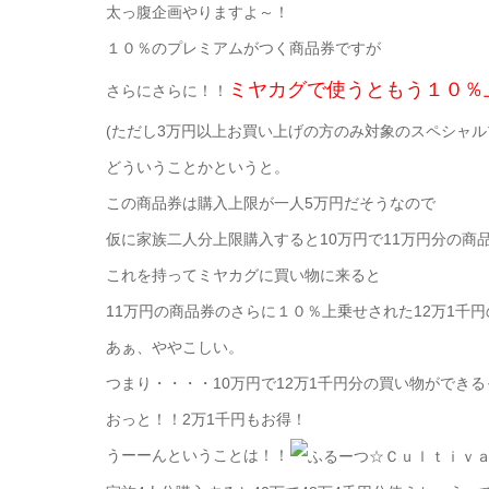
太っ腹企画やりますよ～！
１０％のプレミアムがつく商品券ですが
ミヤカグで使うともう１０％
さらにさらに！！
(ただし3万円以上お買い上げの方のみ対象のスペシャル
どういうことかというと。
この商品券は購入上限が一人5万円だそうなので
仮に家族二人分上限購入すると10万円で11万円分の商
これを持ってミヤカグに買い物に来ると
11万円の商品券のさらに１０％上乗せされた12万1千
あぁ、ややこしい。
つまり・・・・10万円で12万1千円分の買い物ができ
おっと！！2万1千円もお得！
うーーんということは！！