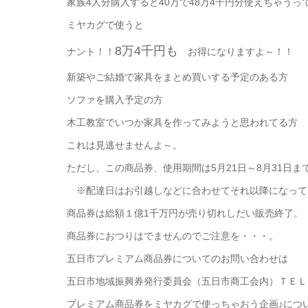
家族4人分購入すると40万で48万4千円分使えちゃうっ
ミヤカグで使うと
8万4千円も
ナント！！
お得になりますよ～！！
新築やご結婚で家具をまとめ買いする予定のある方
ソファを購入予定の方
木工教室でいつか家具を作ってみようと思われてる方
これは見逃せませんよ～。
ただし、この商品券、使用期間は5月21日～8月31日ま
※配達日はお引越しなどに合わせてそれ以降になって
商品券は総額１億1千万円が売り切れしだい販売終了。
商品券におつりはでませんのでご注意を・・・。
五日市プレミアム商品券についてのお問い合わせは
五日市地域振興券発行委員会（五日市商工会内）ＴＥＬ
プレミアム商品券をミヤカグで使っちゃおう企画♪につ