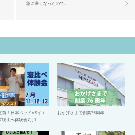
急に暑くなったので。
直前！日本ベッドVSイエ
おかげさまで創業76周年
プ寝比べ体験会7月1…