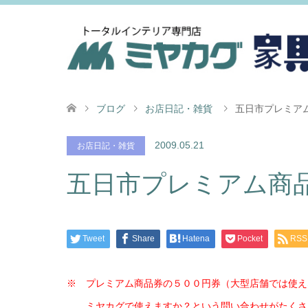
ブログ
お店日記・雑貨
五日市プレミア
2009.05.21
お店日記・雑貨
五日市プレミアム商
Tweet
Share
Hatena
Pocket
RSS
※ プレミアム商品券の５００円券（大型店舗では使え
ミヤカグで使えますか？という問い合わせがたくさ