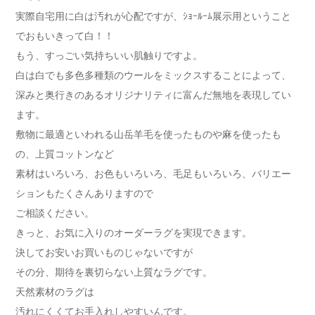
実際自宅用に白は汚れが心配ですが、ｼｮｰﾙｰﾑ展示用ということ
でおもいきって白！！
もう、すっごい気持ちいい肌触りですよ。
白は白でも多色多種類のウールをミックスすることによって、
深みと奥行きのあるオリジナリティに富んだ無地を表現してい
ます。
敷物に最適といわれる山岳羊毛を使ったものや麻を使ったも
の、上質コットンなど
素材はいろいろ、お色もいろいろ、毛足もいろいろ、バリエー
ションもたくさんありますので
ご相談ください。
きっと、お気に入りのオーダーラグを実現できます。
決してお安いお買いものじゃないですが
その分、期待を裏切らない上質なラグです。
天然素材のラグは
汚れにくくてお手入れしやすいんです。