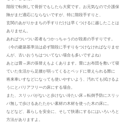
階段で転倒して骨折でもしたら大変です。お元気なので介護保
険がまだ適応にならないですが、特に階段手すりと、
玄関のあがりかまちの手すりだけは早くつけるに越したことは
ありません。
あればついつい若者もつかっちゃうのが段差の手すりです。
（今の建築基準法は必ず階段に手すりをつけなければなりませ
んが、古いおうちはついてない場合も多いですよね）
あとは畳→床の張替えもよくあります。畳にお布団を敷いて寝
ていた生活から足腰が弱ってくるとベッドに替えられる際に
将来車いすなどになっても使いやすいよう、汚れても拭けるよ
うにとバリアフリーの床にする場合。
また、スリッパがないと歩けない冷たい床→転倒予防にスリッ
パ無しで歩けるあたたかい素材の木材を使った木の床に。
などなど、暮らしを安全に、そして快適にするにはいろいろと
方法がありますよ。