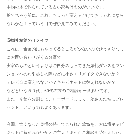
本物の木で作られている古い家具はものがいいです。
捨てちゃう前に、これ、ちょっと変えるだけでおしゃれになら
ないかな？っていう目でぜひ見てみてください。
⑤婚礼箪笥のリメイク
これは、全国的にもやってるところが少ないのでひっきりなし
にお問い合わせがくる分野で
実家のものというよりはご自分のもってきた婚礼ダンスをマン
ションへのお引越しの際などに小さくリメイクできないか？
テレビ台に変えれないか？キャビネットに替えれないか？
などという５０代、60代の方のご相談が一番多いです。
また、箪笥を分割して、ローボードにして、娘さんたちにプレ
ゼント、というのもよくあります。
今回、亡くなった奥様の持ってこられた箪笥を、お仏壇キャビ
ネットに替えれないかとご主人さまからご相談を受けました。