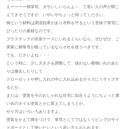
えーーーー桐箪笥、ダサいしいらんよ～ て若い人の声が聞こ
えてきそうですが、いやいやちょっと待ってください。
桐という材料は調湿効果があり衣料を守るという意味で箪笥に
ぴったりの素材なのです。
プラスチックの衣装ケースにいれるぐらいなら、ぜひぜひ、ご
実家に桐箪笥が眠っているならそれを使うべきです。
でも、ださいよね・・・
という時に、少し大きさを調整して、使わない着物いれのあた
りは撤去したりして
クローゼットや押し入れの中に入れ込めるサイズにリサイズす
るとか。
または、塗装を今のおしゃれな住宅に似合うようにちょっと濃
いめのオイル塗装とかに変えてしまうとか。
やり方はいろいろありますよ。
塗装をかえて脚をつけて、箪笥としてではなくリビングのサイ
ドボードとして使いたいという若い方もおられます。