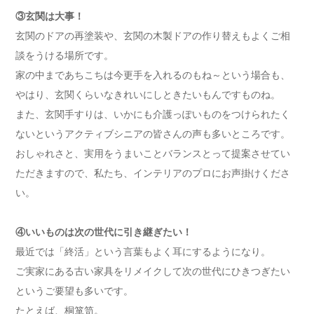
③玄関は大事！
玄関のドアの再塗装や、玄関の木製ドアの作り替えもよくご相
談をうける場所です。
家の中まであちこちは今更手を入れるのもね～という場合も、
やはり、玄関くらいなきれいにしときたいもんですものね。
また、玄関手すりは、いかにも介護っぽいものをつけられたく
ないというアクティブシニアの皆さんの声も多いところです。
おしゃれさと、実用をうまいことバランスとって提案させてい
ただきますので、私たち、インテリアのプロにお声掛けくださ
い。
④いいものは次の世代に引き継ぎたい！
最近では「終活」という言葉もよく耳にするようになり。
ご実家にある古い家具をリメイクして次の世代にひきつぎたい
というご要望も多いです。
たとえば、桐箪笥。