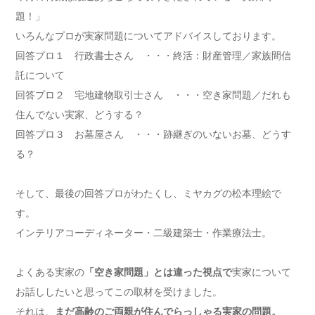
題！」
いろんなプロが実家問題についてアドバイスしております。
回答プロ１ 行政書士さん ・・・終活：財産管理／家族間信
託について
回答プロ２ 宅地建物取引士さん ・・・空き家問題／だれも
住んでない実家、どうする？
回答プロ３ お墓屋さん ・・・跡継ぎのいないお墓、どうす
る？
そして、最後の回答プロがわたくし、ミヤカグの松本理絵で
す。
インテリアコーディネーター・二級建築士・作業療法士。
よくある実家の
「空き家問題」とは違った視点で
実家について
お話ししたいと思ってこの取材を受けました。
それは、
まだ高齢のご両親が住んでらっしゃる実家の問題。