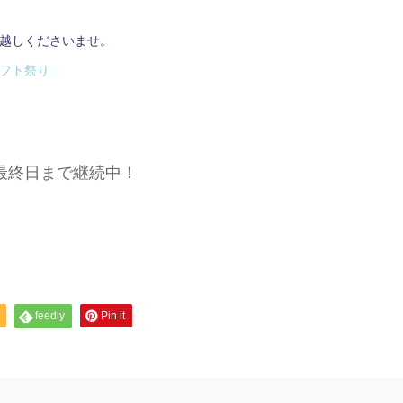
越しくださいませ。
フト祭り
終日まで継続中！
feedly
Pin it