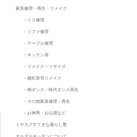
家具修理・再生・リメイク
－イス修理
－ソファ修理
－テーブル修理
－キッチン扉
－リメイク・リサイズ
－婚礼箪笥リメイク
－桐ダンス・時代ダンス再生
－その他家具修理・再生
－お神輿・お仏壇など
ミヤカグすてきな暮らし塾
オーダーキッチンについて