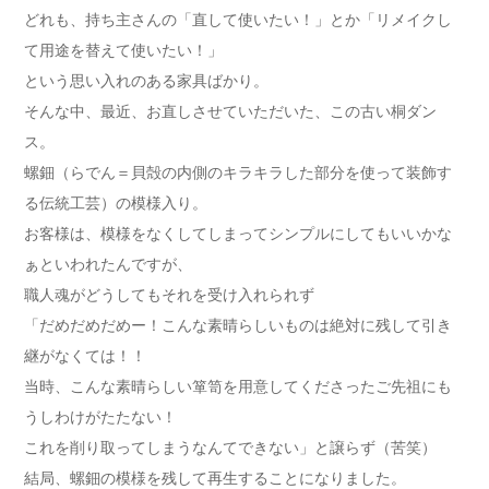
どれも、持ち主さんの「直して使いたい！」とか「リメイクし
て用途を替えて使いたい！」
という思い入れのある家具ばかり。
そんな中、最近、お直しさせていただいた、この古い桐ダン
ス。
螺鈿（らでん＝貝殻の内側のキラキラした部分を使って装飾す
る伝統工芸）の模様入り。
お客様は、模様をなくしてしまってシンプルにしてもいいかな
ぁといわれたんですが、
職人魂がどうしてもそれを受け入れられず
「だめだめだめー！こんな素晴らしいものは絶対に残して引き
継がなくては！！
当時、こんな素晴らしい箪笥を用意してくださったご先祖にも
うしわけがたたない！
これを削り取ってしまうなんてできない」と譲らず（苦笑）
結局、螺鈿の模様を残して再生することになりました。