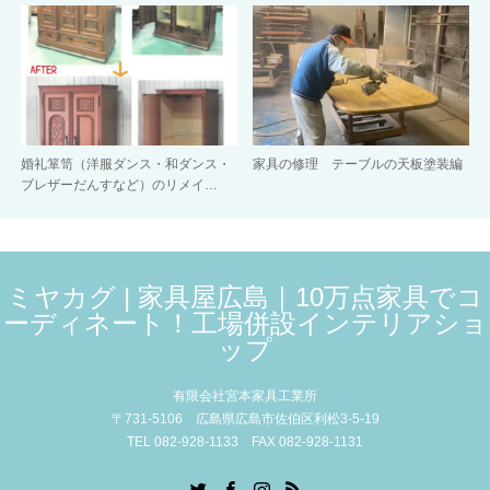
婚礼箪笥（洋服ダンス・和ダンス・
家具の修理 テーブルの天板塗装編
ブレザーだんすなど）のリメイ…
ミヤカグ | 家具屋広島｜10万点家具でコ
ーディネート！工場併設インテリアショ
ップ
有限会社宮本家具工業所
〒731-5106 広島県広島市佐伯区利松3-5-19
TEL 082-928-1133 FAX 082-928-1131
Twitter
Facebook
Instagram
RSS