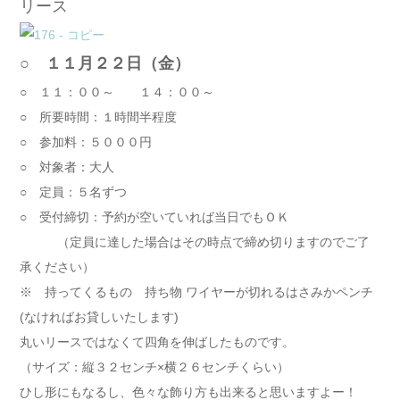
リース
○ １１月２２日（金）
○ １１：００～ １４：００～
○ 所要時間：１時間半程度
○ 参加料：５０００円
○ 対象者：大人
○ 定員：５名ずつ
○ 受付締切：予約が空いていれば当日でもＯＫ
（定員に達した場合はその時点で締め切りますのでご了
承ください）
※ 持ってくるもの 持ち物 ワイヤーが切れるはさみかペンチ
(なければお貸しいたします)
丸いリースではなくて四角を伸ばしたものです。
（サイズ：縦３２センチ×横２６センチくらい）
ひし形にもなるし、色々な飾り方も出来ると思いますよー！