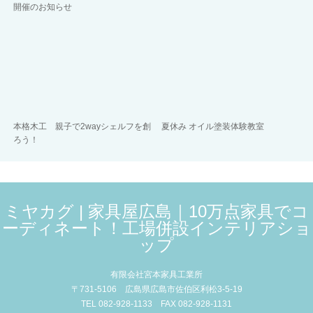
開催のお知らせ
本格木工 親子で2wayシェルフを創
夏休み オイル塗装体験教室
ろう！
ミヤカグ | 家具屋広島｜10万点家具でコ
ーディネート！工場併設インテリアショ
ップ
有限会社宮本家具工業所
〒731-5106 広島県広島市佐伯区利松3-5-19
TEL 082-928-1133 FAX 082-928-1131