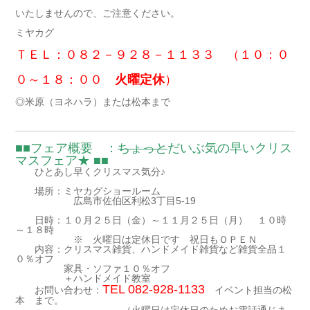
いたしませんので、ご注意ください。
ミヤカグ
ＴＥＬ：０８２－９２８－１１３３ （１０：０
０～１８：００
火曜定休
）
◎米原（ヨネハラ）または松本まで
■■フェア概要 ：
ちょっと
だいぶ気の早いクリス
マスフェア★ ■■
ひとあし早くクリスマス気分♪
場所：ミヤカグショールーム
広島市佐伯区利松3丁目5-19
日時：１０月２５日（金）～１１月２５日（月） １０時
～１８時
※ 火曜日は定休日です 祝日もＯＰＥＮ
内容：クリスマス雑貨、ハンドメイド雑貨など雑貨全品１
０％オフ
家具・ソファ１０％オフ
＋ハンドメイド教室
TEL 082-928-1133
お問い合わせ：
イベント担当の松
本 まで。
（火曜日は定休日のためお電話通じま