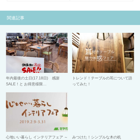
関連記事
年内最後の土日(17.18日) 感謝
トレンド！テーブルの耳について語
SALE！と お得意様限…
ってみた！
心地いい暮らし インテリアフェア ～
みつけた！シンプルな木の机