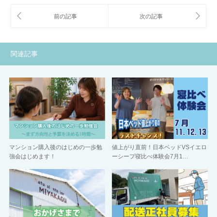
関連記事
マンション購入後のはじめの一歩勉
値上がり直前！日本ベッドVSイエロ
強会はじめます！
ーシープ寝比べ体験会7月1…