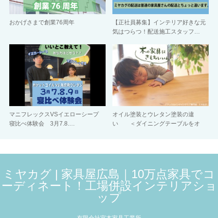
おかげさまで創業76周年
【正社員募集】インテリア好きな元
気はつらつ！配送施工スタッフ…
マニフレックスVSイエローシープ
オイル塗装とウレタン塗装の違
寝比べ体験会 3月7.8.…
い ＜ダイニングテーブルをオ
イ…
ミヤカグ | 家具屋広島｜10万点家具でコ
ーディネート！工場併設インテリアショ
ップ
有限会社宮本家具工業所