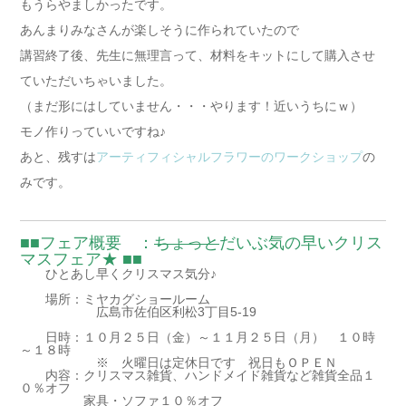
もうらやましかったです。
あんまりみなさんが楽しそうに作られていたので
講習終了後、先生に無理言って、材料をキットにして購入させ
ていただいちゃいました。
（まだ形にはしていません・・・やります！近いうちにｗ）
モノ作りっていいですね♪
あと、残すは
アーティフィシャルフラワーのワークショップ
の
みです。
■■フェア概要 ：
ちょっと
だいぶ気の早いクリス
マスフェア★ ■■
ひとあし早くクリスマス気分♪
場所：ミヤカグショールーム
広島市佐伯区利松3丁目5-19
日時：１０月２５日（金）～１１月２５日（月） １０時
～１８時
※ 火曜日は定休日です 祝日もＯＰＥＮ
内容：クリスマス雑貨、ハンドメイド雑貨など雑貨全品１
０％オフ
家具・ソファ１０％オフ