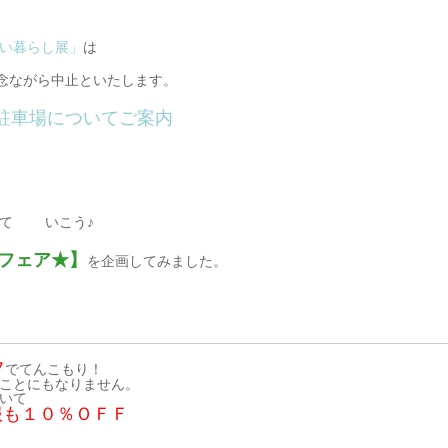
い暮らし展」
は
残念ながら中止といたします。
駐車場についてご案内
て
いこう♪
フェア★】
を企画してみました。
フ
でてんこもり！
ことにもなりません。
いて
服も
１０％ＯＦＦ