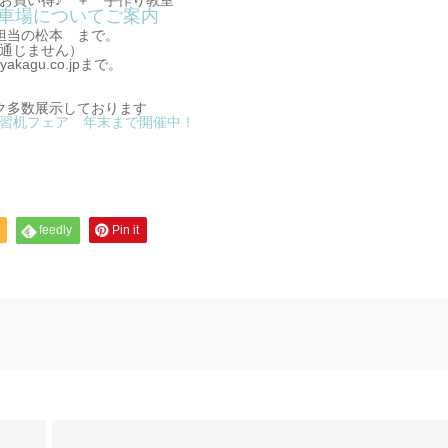
買い得♪ ＋ 手作り教室
車場についてご案内
当の松本 まで。
ません）
.co.jpまで。
ク多数展示しております
習机フェア 年末まで開催中！
feedly
Pin it