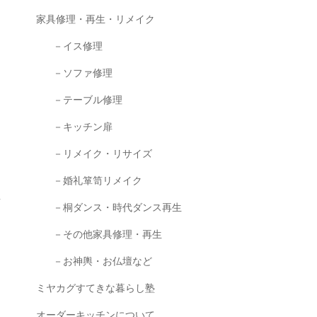
家具修理・再生・リメイク
－イス修理
－ソファ修理
－テーブル修理
－キッチン扉
－リメイク・リサイズ
－婚礼箪笥リメイク
－桐ダンス・時代ダンス再生
－その他家具修理・再生
－お神輿・お仏壇など
ミヤカグすてきな暮らし塾
オーダーキッチンについて