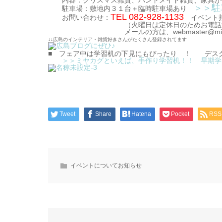
内容：クリスマス雑貨、ハンドメイド雑貨、家具がお
＞＞駐
駐車場：敷地内３１台＋臨時駐車場あり
TEL 082-928-1133
お問い合わせ：
イベント担
（火曜日は定休日のためお電話通じ
メールの方は、webmaster@miyakagu
↓↓広島のインテリア・雑貨好きさんがたくさん登録されてます
■ フェア中は学習机の下見にもぴったり ！ デス
＞＞ミヤカグといえば、手作り学習机！！ 早期学
Tweet
Share
Hatena
Pocket
RSS
イベントについてお知らせ