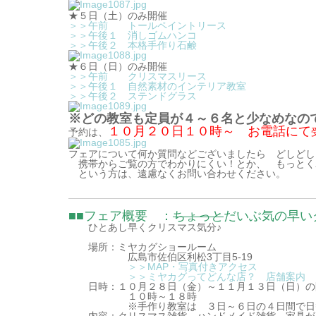
★５日（土）のみ開催
＞＞午前 トールペイントリース
＞＞午後１ 消しゴムハンコ
＞＞午後２ 本格手作り石鹸
★６日（日）のみ開催
＞＞午前 クリスマスリース
＞＞午後１ 自然素材のインテリア教室
＞＞午後２ ステンドグラス
※どの教室も定員が４～６名と少なめなの
１０月２０日１０時～ お電話にて
予約は、
フェアについて何か質問などございましたら どしどし
携帯からご覧の方でわかりにくい！とか、 もっとく
という方は、遠慮なくお問い合わせください。
■■フェア概要 ：
ちょっと
だいぶ気の早
ひとあし早くクリスマス気分♪
場所：ミヤカグショールーム
広島市佐伯区利松3丁目5-19
＞＞MAP・写真付きアクセス
＞＞ミヤカグってどんな店？ 店舗案内
日時：１０月２８日（金）～１１月１３日（日）の間
１０時～１８時
※手作り教室は ３日～６日の４日間で日替