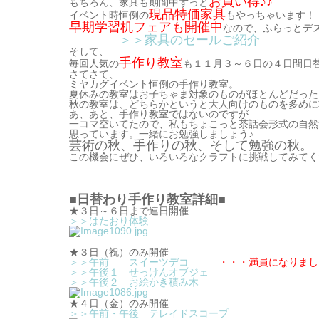
お買い得♪♪
もちろん、家具も期間中ずっと
現品特価家具
イベント時恒例の
もやっちゃいます！
早期学習机フェアも開催中
なので、ふらっとデ
＞＞家具のセールご紹介
そして、
手作り教室
毎回人気の
も１１月３～６日の４日間日
さてさて、
ミヤカグイベント恒例の手作り教室。
夏休みの教室はお子ちゃま対象のものがほとんどだった
秋の教室は、どちらかというと大人向けのものを多めに
あ、あと、手作り教室ではないのですが
一コマ空いてたので、私もちょこっと茶話会形式の自然
思っています。一緒にお勉強しましょう♪
芸術の秋、手作りの秋、そして勉強の秋。
この機会にぜひ、いろいろなクラフトに挑戦してみてく
■日替わり手作り教室詳細■
★３日～６日まで連日開催
＞＞はたおり体験
★３日（祝）のみ開催
＞＞午前 スイーツデコ
・・・満員になりまし
＞＞午後１ せっけんオブジェ
＞＞午後２ お絵かき積み木
★４日（金）のみ開催
＞＞午前・午後 テレイドスコープ