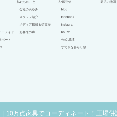
私たちのこと
SNS発信
周辺の地図
会社のあゆみ
blog
スタッフ紹介
facebook
メディア掲載＆受賞歴
instagram
ーナーメイド
お客様の声
houzz
サポート
公式LINE
ス
すてきな暮らし塾
広島｜10万点家具でコーディネート！工場