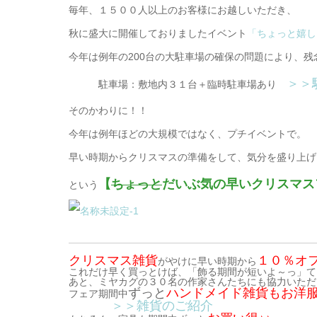
毎年、１５００人以上のお客様にお越しいただき、
秋に盛大に開催しておりましたイベント
「ちょっと嬉し
今年は例年の200台の大駐車場の確保の問題により、
＞＞
駐車場：敷地内３１台＋臨時駐車場あり
そのかわりに！！
今年は例年ほどの大規模ではなく、プチイベントで。
早い時期からクリスマスの準備をして、気分を盛り上げ
【
ちょっと
だいぶ気の早いクリスマス
という
クリスマス雑貨
１０％オ
がやけに早い時期から
これだけ早く買っとけば、「飾る期間が短いよ～っ」て
あと、ミヤカグの３０名の作家さんたちにも協力いただ
ずっと
ハンドメイド雑貨もお洋
フェア期間中
＞＞雑貨のご紹介