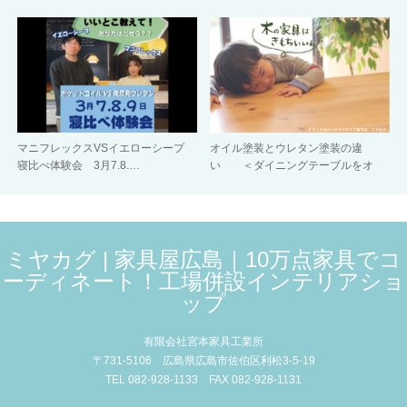
マニフレックスVSイエローシープ
オイル塗装とウレタン塗装の違
寝比べ体験会 3月7.8.…
い ＜ダイニングテーブルをオ
イ…
ミヤカグ | 家具屋広島｜10万点家具でコ
ーディネート！工場併設インテリアショ
ップ
有限会社宮本家具工業所
〒731-5106 広島県広島市佐伯区利松3-5-19
TEL 082-928-1133 FAX 082-928-1131