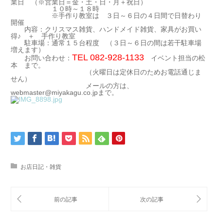
業日 （※営業日＝金・土・日・月＋祝日）
１０時～１８時
※手作り教室は ３日～６日の４日間で日替わり
開催
内容：クリスマス雑貨、ハンドメイド雑貨、家具がお買い
得♪ ＋ 手作り教室
駐車場：通常１５台程度 （３日～６日の間は若干駐車場
増えます）
TEL 082-928-1133
お問い合わせ：
イベント担当の松
本 まで。
（火曜日は定休日のためお電話通じま
せん）
メールの方は、
webmaster@miyakagu.co.jpまで。
お店日記・雑貨