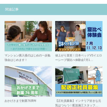
関連記事
マンション購入後のはじめの一歩勉
値上がり直前！日本ベッドVSイエロ
強会はじめます！
ーシープ寝比べ体験会7月1…
おかげさまで創業76周年
【正社員募集】インテリア好きな元
気はつらつ！配送施工スタッフ…