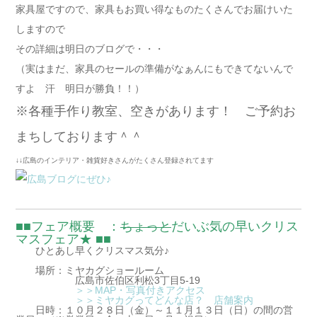
家具屋ですので、家具もお買い得なものたくさんでお届けいた
しますので
その詳細は明日のブログで・・・
（実はまだ、家具のセールの準備がなぁんにもできてないんで
すよ 汗 明日が勝負！！）
※各種手作り教室、空きがあります！ ご予約お
まちしております＾＾
↓↓広島のインテリア・雑貨好きさんがたくさん登録されてます
■■フェア概要 ：
ちょっと
だいぶ気の早いクリス
マスフェア★ ■■
ひとあし早くクリスマス気分♪
場所：ミヤカグショールーム
広島市佐伯区利松3丁目5-19
＞＞MAP・写真付きアクセス
＞＞ミヤカグってどんな店？ 店舗案内
日時：１０月２８日（金）～１１月１３日（日）の間の営