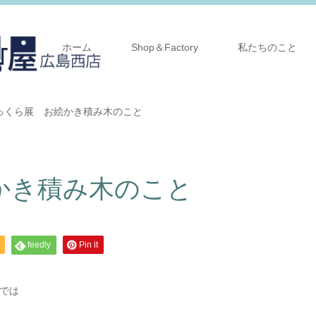
ホーム
Shop＆Factory
私たちのこと
っくら展 お絵かき積み木のこと
かき積み木のこと
feedly
Pin it
では