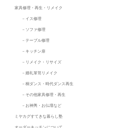
家具修理・再生・リメイク
－イス修理
－ソファ修理
－テーブル修理
－キッチン扉
－リメイク・リサイズ
－婚礼箪笥リメイク
－桐ダンス・時代ダンス再生
－その他家具修理・再生
－お神輿・お仏壇など
ミヤカグすてきな暮らし塾
オーダーキッチンについて