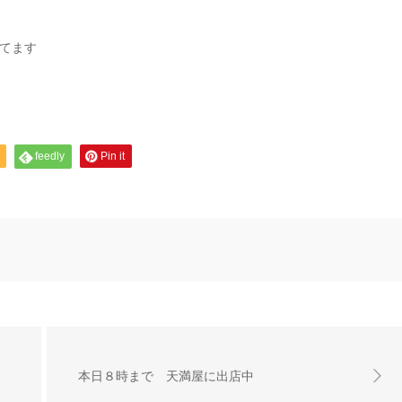
れてます
feedly
Pin it
本日８時まで 天満屋に出店中