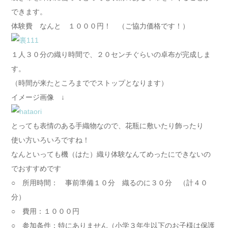
できます。
体験費 なんと １０００円！ （ご協力価格です！）
１人３０分の織り時間で、２０センチぐらいの卓布が完成しま
す。
（時間が来たところまででストップとなります）
イメージ画像 ↓
とっても表情のある手織物なので、花瓶に敷いたり飾ったり
使い方いろいろですね！
なんといっても機（はた）織り体験なんてめったにできないの
でおすすめです
○ 所用時間： 事前準備１０分 織るのに３０分 （計４０
分）
○ 費用：１０００円
○ 参加条件：特にありません（小学３年生以下のお子様は保護