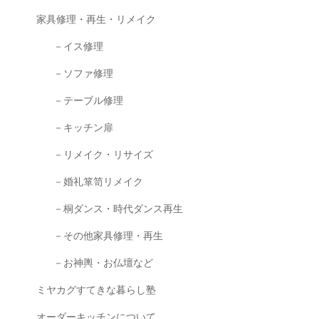
家具修理・再生・リメイク
－イス修理
－ソファ修理
－テーブル修理
－キッチン扉
－リメイク・リサイズ
－婚礼箪笥リメイク
－桐ダンス・時代ダンス再生
－その他家具修理・再生
－お神輿・お仏壇など
ミヤカグすてきな暮らし塾
オーダーキッチンについて