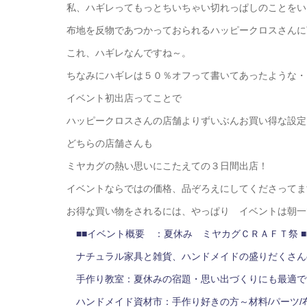
私、ハギレってもっとちいちゃい切れっぱしのことをい
布地を反物であつかっておられるハッピークロスさんに
これ、ハギレなんですね～。
ちなみにハギレは５０％オフって書いてあったような・
イベント初出店ってことで
ハッピークロスさんの店舗よりずいぶんお買い得な設定
どちらの店舗さんも
ミヤカグの熱い思いにこたえての３日間出店！
イベントならではの価格、品ぞろえにしてくださってま
お得な買い物をされるには、やっぱり イベントは朝一
■■イベント概要 ：夏休み ミヤカグＣＲＡＦＴ
ナチュラル家具と雑貨、ハンドメイドの盛りだくさん
手作り教室：夏休みの宿題・思い出づくりにも最適で
ハンドメイド資材市：手作り好きの方～材料/パーツ/