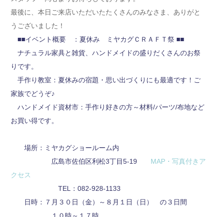
最後に、本日ご来店いただいたたくさんのみなさま、ありがと
うございました！
■■イベント概要 ：夏休み ミヤカグＣＲＡＦＴ祭 ■■
ナチュラル家具と雑貨、ハンドメイドの盛りだくさんのお祭
りです。
手作り教室：夏休みの宿題・思い出づくりにも最適です！ご
家族でどうぞ♪
ハンドメイド資材市：手作り好きの方～材料/パーツ/布地など
お買い得です。
場所：ミヤカグショールーム内
広島市佐伯区利松3丁目5-19
MAP・写真付きア
クセス
TEL：082-928-1133
日時：７月３０日（金）～８月１日（日） の３日間
１０時～１７時