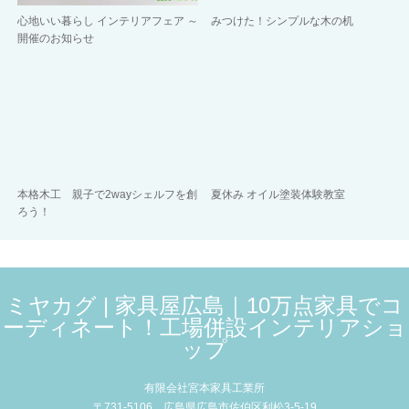
心地いい暮らし インテリアフェア ～
みつけた！シンプルな木の机
開催のお知らせ
本格木工 親子で2wayシェルフを創
夏休み オイル塗装体験教室
ろう！
ミヤカグ | 家具屋広島｜10万点家具でコ
ーディネート！工場併設インテリアショ
ップ
有限会社宮本家具工業所
〒731-5106 広島県広島市佐伯区利松3-5-19