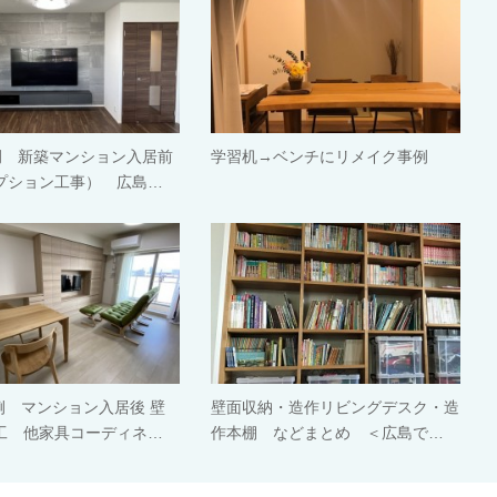
例 新築マンション入居前
学習机→ベンチにリメイク事例
プション工事） 広島…
例 マンション入居後 壁
壁面収納・造作リビングデスク・造
工 他家具コーディネ…
作本棚 などまとめ ＜広島で…