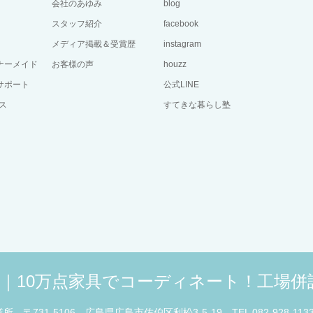
会社のあゆみ
blog
スタッフ紹介
facebook
メディア掲載＆受賞歴
instagram
ーナーメイド
お客様の声
houzz
サポート
公式LINE
ス
すてきな暮らし塾
広島｜10万点家具でコーディネート！工場
業所
〒731-5106 広島県広島市佐伯区利松3-5-19
TEL 082-928-113