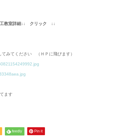
詳細↓↓ クリック ↓↓
してみてください （ＨＰに飛びます）
れてます
feedly
Pin it