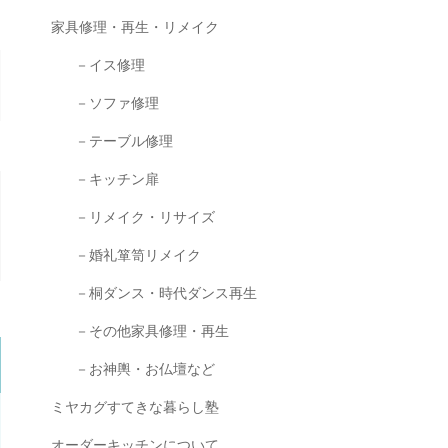
家具修理・再生・リメイク
－イス修理
－ソファ修理
－テーブル修理
－キッチン扉
－リメイク・リサイズ
－婚礼箪笥リメイク
－桐ダンス・時代ダンス再生
－その他家具修理・再生
－お神輿・お仏壇など
ミヤカグすてきな暮らし塾
オーダーキッチンについて