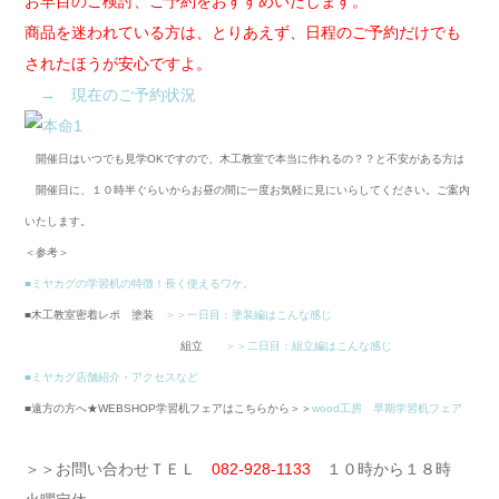
お早目のご検討、ご予約をおすすめいたします。
商品を迷われている方は、とりあえず、日程のご予約だけでも
されたほうが安心ですよ。
→ 現在のご予約状況
開催日はいつでも見学OKですので、木工教室で本当に作れるの？？と不安がある方は
開催日に、１０時半ぐらいからお昼の間に一度お気軽に見にいらしてください。ご案内
いたします。
＜参考＞
■ミヤカグの学習机の特徴！長く使えるワケ。
■木工教室密着レポ 塗装
＞＞一日目：塗装編はこんな感じ
組立
＞＞二日目：組立編はこんな感じ
■ミヤカグ店舗紹介・アクセスなど
■遠方の方へ★WEBSHOP学習机フェアはこちらから＞＞
wood工房 早期学習机フェア
＞＞お問い合わせＴＥＬ
082-928-1133
１０時から１８時