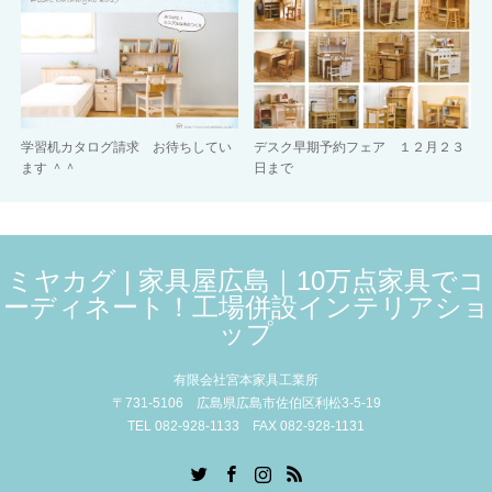
学習机カタログ請求 お待ちしてい
デスク早期予約フェア １２月２３
ます ＾＾
日まで
ミヤカグ | 家具屋広島｜10万点家具でコ
ーディネート！工場併設インテリアショ
ップ
有限会社宮本家具工業所
〒731-5106 広島県広島市佐伯区利松3-5-19
TEL 082-928-1133 FAX 082-928-1131
Twitter
Facebook
Instagram
RSS