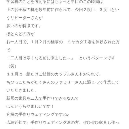
学習机のことを考えるにはちょっと早目のこの時期は
上のお子様の机を数年前に作られて、今回２度目、３度目とい
うリピーターさんが
多いのが特徴です。
ほとんどの方が
お一人目で、１月２月の極寒の
ミヤカグ工場を体験された方
で
「二人目は寒くなる前に来ました～」 というパターンです
（笑）
１１月は一組だけご結婚のカップルさんもおられて、
ちびっこたちがたくさんのファミリーさんに混じって作業して
いただきました。
新居の家具を二人で手作りできるなんて
ほんとうらやましいです！
究極の手作りウェディングですね♪
広島近郊で、手作りウェディング派の方、ぜひぜひ家具も作っ