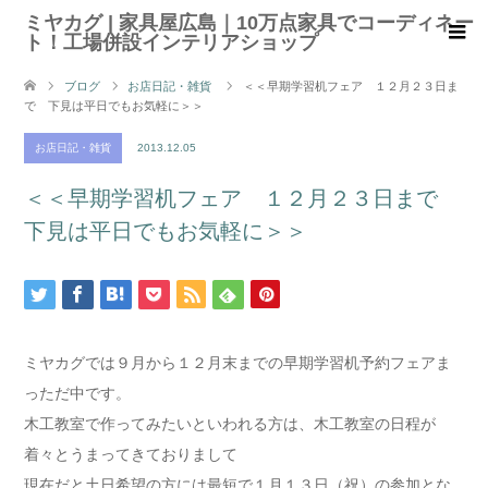
ミヤカグ | 家具屋広島｜10万点家具でコーディネー
ト！工場併設インテリアショップ
ブログ
お店日記・雑貨
＜＜早期学習机フェア １２月２３日ま
で 下見は平日でもお気軽に＞＞
お店日記・雑貨
2013.12.05
＜＜早期学習机フェア １２月２３日まで
下見は平日でもお気軽に＞＞
ミヤカグでは９月から１２月末までの早期学習机予約フェアま
っただ中です。
木工教室で作ってみたいといわれる方は、木工教室の日程が
着々とうまってきておりまして
現在だと土日希望の方には最短で１月１３日（祝）の参加とな