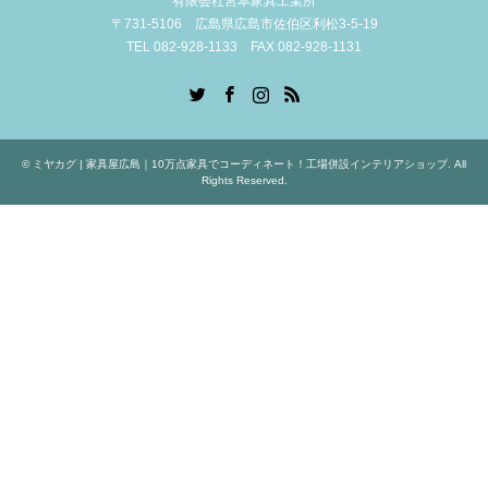
有限会社宮本家具工業所
〒731-5106 広島県広島市佐伯区利松3-5-19
TEL 082-928-1133 FAX 082-928-1131
Twitter
Facebook
Instagram
RSS
©
ミヤカグ | 家具屋広島｜10万点家具でコーディネート！工場併設インテリアショップ
. All
Rights Reserved.