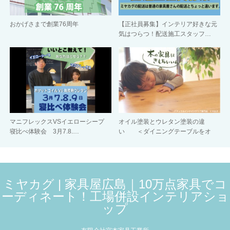
おかげさまで創業76周年
【正社員募集】インテリア好きな元
気はつらつ！配送施工スタッフ…
マニフレックスVSイエローシープ
オイル塗装とウレタン塗装の違
寝比べ体験会 3月7.8.…
い ＜ダイニングテーブルをオ
イ…
ミヤカグ | 家具屋広島｜10万点家具でコ
ーディネート！工場併設インテリアショ
ップ