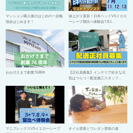
マンション購入後のはじめの一歩勉
値上がり直前！日本ベッドVSイエロ
強会はじめます！
ーシープ寝比べ体験会7月1…
おかげさまで創業76周年
【正社員募集】インテリア好きな元
気はつらつ！配送施工スタッフ…
マニフレックスVSイエローシープ
オイル塗装とウレタン塗装の違