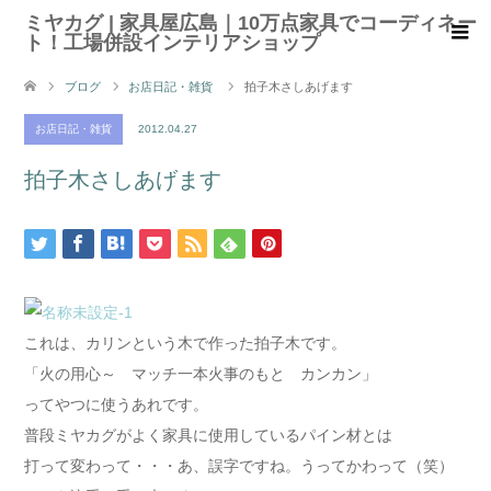
ミヤカグ | 家具屋広島｜10万点家具でコーディネー
ト！工場併設インテリアショップ
ブログ
お店日記・雑貨
拍子木さしあげます
お店日記・雑貨
2012.04.27
拍子木さしあげます
これは、カリンという木で作った拍子木です。
「火の用心～ マッチ一本火事のもと カンカン」
ってやつに使うあれです。
普段ミヤカグがよく家具に使用しているパイン材とは
打って変わって・・・あ、誤字ですね。うってかわって（笑）