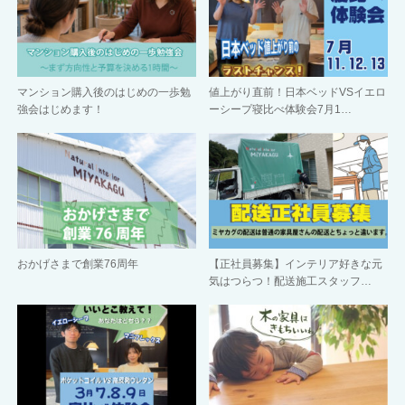
マンション購入後のはじめの一歩勉
値上がり直前！日本ベッドVSイエロ
強会はじめます！
ーシープ寝比べ体験会7月1…
おかげさまで創業76周年
【正社員募集】インテリア好きな元
気はつらつ！配送施工スタッフ…