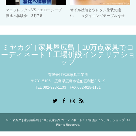
マニフレックスVSイエローシープ
オイル塗装とウレタン塗装の違
寝比べ体験会 3月7.8.…
い ＜ダイニングテーブルをオ
イ…
ミヤカグ | 家具屋広島｜10万点家具でコ
ーディネート！工場併設インテリアショ
ップ
有限会社宮本家具工業所
〒731-5106 広島県広島市佐伯区利松3-5-19
TEL 082-928-1133 FAX 082-928-1131
Twitter
Facebook
Instagram
RSS
©
ミヤカグ | 家具屋広島｜10万点家具でコーディネート！工場併設インテリアショップ
. All
Rights Reserved.