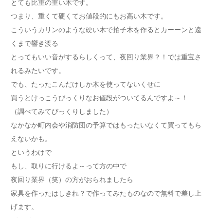
とても比重の重い木です。
つまり、重くて硬くてお値段的にもお高い木です。
こういうカリンのような硬い木で拍子木を作るとカーーンと遠
くまで響き渡る
とってもいい音がするらしくって、夜回り業界？！では重宝さ
れるみたいです。
でも、たったこんだけしか木を使ってないくせに
買うとけっこうびっくりなお値段がついてるんですよ～！
（調べてみてびっくりしました）
なかなか町内会や消防団の予算ではもったいなくて買ってもら
えないかも。
というわけで
もし、取りに行けるよ～って方の中で
夜回り業界（笑）の方がおられましたら
家具を作ったはしきれ？で作ってみたものなので無料で差し上
げます。