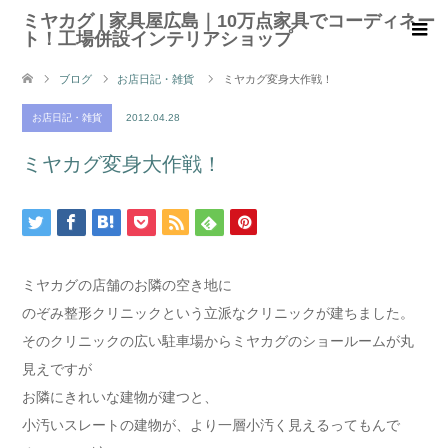
ミヤカグ | 家具屋広島｜10万点家具でコーディネー
ト！工場併設インテリアショップ
ブログ
お店日記・雑貨
ミヤカグ変身大作戦！
お店日記・雑貨
2012.04.28
ミヤカグ変身大作戦！
ミヤカグの店舗のお隣の空き地に
のぞみ整形クリニックという立派なクリニックが建ちました。
そのクリニックの広い駐車場からミヤカグのショールームが丸
見えですが
お隣にきれいな建物が建つと、
小汚いスレートの建物が、より一層小汚く見えるってもんで