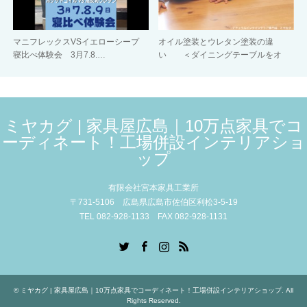
マニフレックスVSイエローシープ
オイル塗装とウレタン塗装の違
寝比べ体験会 3月7.8.…
い ＜ダイニングテーブルをオ
イ…
ミヤカグ | 家具屋広島｜10万点家具でコ
ーディネート！工場併設インテリアショ
ップ
有限会社宮本家具工業所
〒731-5106 広島県広島市佐伯区利松3-5-19
TEL 082-928-1133 FAX 082-928-1131
Twitter
Facebook
Instagram
RSS
©
ミヤカグ | 家具屋広島｜10万点家具でコーディネート！工場併設インテリアショップ
. All
Rights Reserved.