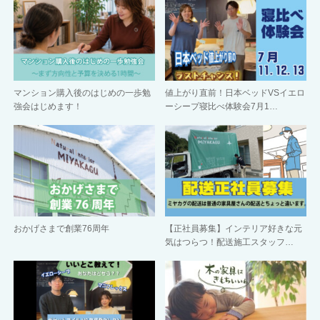
マンション購入後のはじめの一歩勉
値上がり直前！日本ベッドVSイエロ
強会はじめます！
ーシープ寝比べ体験会7月1…
おかげさまで創業76周年
【正社員募集】インテリア好きな元
気はつらつ！配送施工スタッフ…